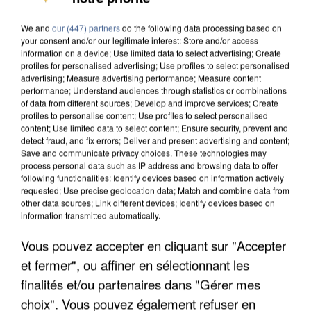
DE SOLIDARITÉ AVEC LES...
We and
our (447) partners
do the following data processing based on
your consent and/or our legitimate interest: Store and/or access
information on a device; Use limited data to select advertising; Create
profiles for personalised advertising; Use profiles to select personalised
advertising; Measure advertising performance; Measure content
performance; Understand audiences through statistics or combinations
of data from different sources; Develop and improve services; Create
profiles to personalise content; Use profiles to select personalised
content; Use limited data to select content; Ensure security, prevent and
detect fraud, and fix errors; Deliver and present advertising and content;
Save and communicate privacy choices. These technologies may
process personal data such as IP address and browsing data to offer
following functionalities: Identify devices based on information actively
requested; Use precise geolocation data; Match and combine data from
other data sources; Link different devices; Identify devices based on
information transmitted automatically.
Vous pouvez accepter en cliquant sur "Accepter
APRÈS TOUTES CES CANICULES, LES REFUGES
et fermer", ou affiner en sélectionnant les
DE FAUNE SAUVAGE SONT...
finalités et/ou partenaires dans "Gérer mes
choix". Vous pouvez également refuser en