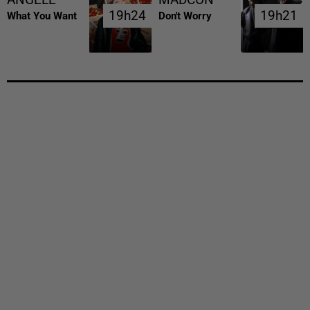
ANGELE
MADCON
19h24
19h24
19h21
19h21
What You Want
Don't Worry