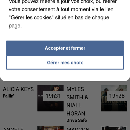
Vous pouvez mettre à jour vos choix, ou retirer
votre consentement à tout moment via le lien
"Gérer les cookies" situé en bas de chaque
page.
UNE TOURISTE DE L’OISE EMPORTÉE PAR UNE
COULÉE DE BOUE EN HAUTE-SAVOIE
Accepter et fermer
Gérer mes choix
RÉCEMMENT DIFFUSÉ
ALICIA KEYS
MYLES
19h31
19h31
19h28
19h28
Fallin'
SMITH &
NIALL
HORAN
Drive Safe