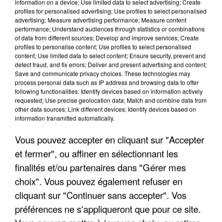
information on a device; Use limited data to select advertising; Create
profiles for personalised advertising; Use profiles to select personalised
advertising; Measure advertising performance; Measure content
performance; Understand audiences through statistics or combinations
of data from different sources; Develop and improve services; Create
profiles to personalise content; Use profiles to select personalised
content; Use limited data to select content; Ensure security, prevent and
detect fraud, and fix errors; Deliver and present advertising and content;
Save and communicate privacy choices. These technologies may
process personal data such as IP address and browsing data to offer
following functionalities: Identify devices based on information actively
requested; Use precise geolocation data; Match and combine data from
APRÈS TOUTES CES CANICULES, LES REFUGES
other data sources; Link different devices; Identify devices based on
information transmitted automatically.
DE FAUNE SAUVAGE SONT...
Vous pouvez accepter en cliquant sur "Accepter
et fermer", ou affiner en sélectionnant les
finalités et/ou partenaires dans "Gérer mes
choix". Vous pouvez également refuser en
cliquant sur "Continuer sans accepter". Vos
préférences ne s'appliqueront que pour ce site.