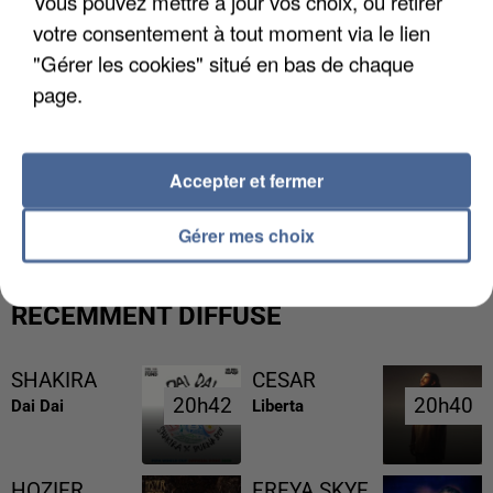
Vous pouvez mettre à jour vos choix, ou retirer
votre consentement à tout moment via le lien
"Gérer les cookies" situé en bas de chaque
page.
L’UN DES FONDATEURS SUPPOSÉS DE LA DZ
Accepter et fermer
MAFIA INTERPELLÉ EN ALGÉRIE
Gérer mes choix
RÉCEMMENT DIFFUSÉ
SHAKIRA
CESAR
20h42
20h42
20h40
20h40
Dai Dai
Liberta
HOZIER
FREYA SKYE