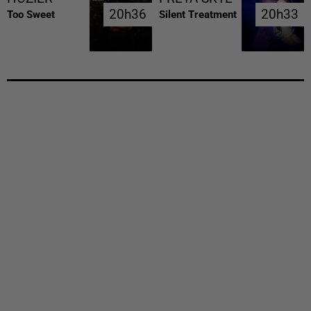
20h36
20h36
20h33
20h33
Too Sweet
Silent Treatment