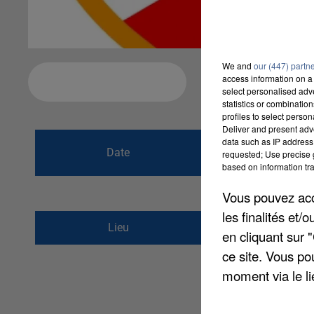
We and
our (447) partn
access information on a 
Ajouter à votre calendrier
select personalised ad
statistics or combinatio
profiles to select person
Deliver and present adv
du
4 juin 2016 à
data such as IP address 
Date
requested; Use precise g
au
6 juillet 2016
based on information tra
Vous pouvez acce
les finalités et
Stade Benjamin Gon
Lieu
en cliquant sur 
77210
AVON
ce site. Vous po
moment via le li