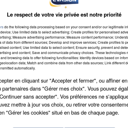
Le respect de votre vie privée est notre priorité
ers
do the following data processing based on your consent and/or our legitimate int
device; Use limited data to select advertising; Create profiles for personalised adver
vertising; Measure advertising performance; Measure content performance; Unders
ns of data from different sources; Develop and improve services; Create profiles to 
alised content; Use limited data to select content; Ensure security, prevent and detect
ertising and content; Save and communicate privacy choices. These technologies
 9h00
and browsing data to offer following functionalities: Identify devices based on infor
eolocation data; Match and combine data from other data sources; Link different de
 à 19h59
nsmitted automatically.
pter en cliquant sur "Accepter et fermer", ou affiner en
/ou partenaires dans "Gérer mes choix". Vous pouvez éga
zo - 11 Rue du Rocher d&#039;Avon
"Continuer sans accepter". Vos préférences ne s'appliqu
uvez mettre à jour vos choix, ou retirer votre consenteme
en "Gérer les cookies" situé en bas de chaque page.