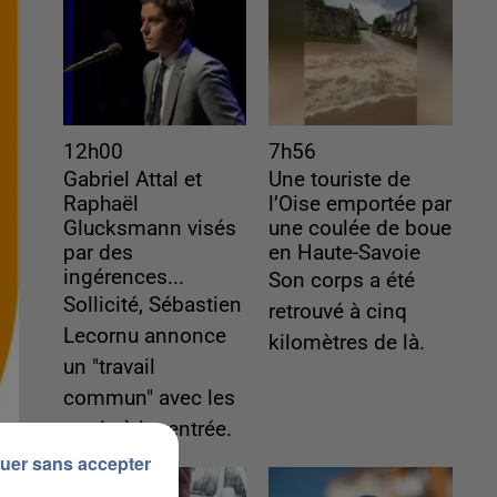
12h00
7h56
Gabriel Attal et
Une touriste de
Raphaël
l’Oise emportée par
Glucksmann visés
une coulée de boue
par des
en Haute-Savoie
ingérences...
Son corps a été
Sollicité, Sébastien
retrouvé à cinq
Lecornu annonce
kilomètres de là.
un "travail
commun" avec les
partis à la rentrée.
uer sans accepter