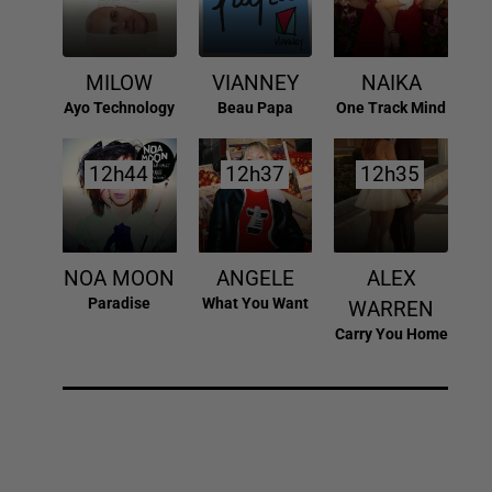
MILOW
VIANNEY
NAIKA
Ayo Technology
Beau Papa
One Track Mind
12h44
12h44
12h37
12h37
12h35
12h35
NOA MOON
ANGELE
ALEX
Paradise
What You Want
WARREN
Carry You Home