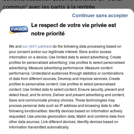
commun" avec les partis à la rentrée.
Continuer sans accepter
Le respect de votre vie privée est
notre priorité
We and
our (447) partners
do the following data processing based on
your consent and/or our legitimate interest: Store and/or access
information on a device; Use limited data to select advertising; Create
profiles for personalised advertising; Use profiles to select personalised
advertising; Measure advertising performance; Measure content
performance; Understand audiences through statistics or combinations
of data from different sources; Develop and improve services; Create
profiles to personalise content; Use profiles to select personalised
content; Use limited data to select content; Ensure security, prevent and
detect fraud, and fix errors; Deliver and present advertising and content;
Save and communicate privacy choices. These technologies may
process personal data such as IP address and browsing data to offer
following functionalities: Identify devices based on information actively
6 août 2026
requested; Use precise geolocation data; Match and combine data from
other data sources; Link different devices; Identify devices based on
Une touriste de l’Oise emportée par une coulée de
information transmitted automatically.
boue en Haute-Savoie