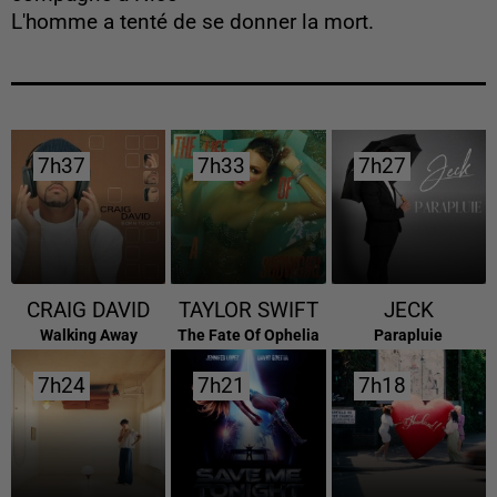
L'homme a tenté de se donner la mort.
7h37
7h37
7h33
7h33
7h27
7h27
CRAIG DAVID
TAYLOR SWIFT
JECK
Walking Away
The Fate Of Ophelia
Parapluie
7h24
7h24
7h21
7h21
7h18
7h18