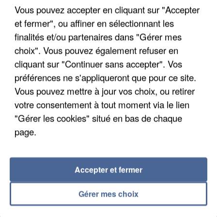
Son corps a été retrouvé à cinq kilomètres de là.
Vous pouvez accepter en cliquant sur "Accepter
et fermer", ou affiner en sélectionnant les
finalités et/ou partenaires dans "Gérer mes
choix". Vous pouvez également refuser en
cliquant sur "Continuer sans accepter". Vos
préférences ne s'appliqueront que pour ce site.
Vous pouvez mettre à jour vos choix, ou retirer
votre consentement à tout moment via le lien
"Gérer les cookies" situé en bas de chaque
page.
Accepter et fermer
5 août 2026
Gérer mes choix
L’un des fondateurs supposés de la DZ Mafia
interpellé en Algérie
Il est soupçonné d'y avoir mené ses opérations en