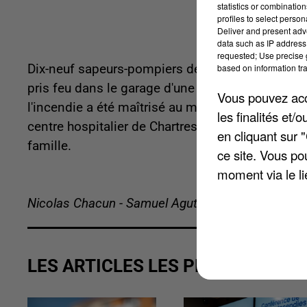
statistics or combinatio
profiles to select person
Deliver and present adv
data such as IP address 
requested; Use precise g
based on information tra
Dix-neuf sapeurs-pompiers de Chartres et Lucé so
pris feu dans le garage d'une habitation hier ma
Vous pouvez acce
l'incendie a été maîtrisé au moyen d'une lance.
les finalités et
centre hospitalier de Chartres pour des examens
en cliquant sur 
famille.
ce site. Vous po
moment via le li
Nicolas Chacun - Samuel Agutter
LES ARTICLES LES PLUS VUS