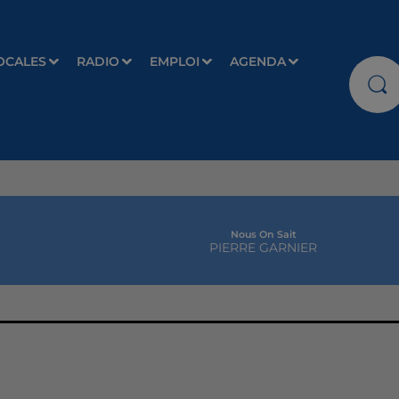
OCALES
RADIO
EMPLOI
AGENDA
Nous On Sait
PIERRE GARNIER