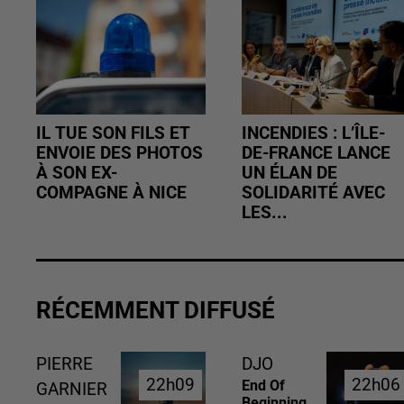
IL TUE SON FILS ET
INCENDIES : L’ÎLE-
ENVOIE DES PHOTOS
DE-FRANCE LANCE
À SON EX-
UN ÉLAN DE
COMPAGNE À NICE
SOLIDARITÉ AVEC
LES...
RÉCEMMENT DIFFUSÉ
PIERRE
DJO
22h09
22h09
22h06
22h06
End Of
GARNIER
Beginning