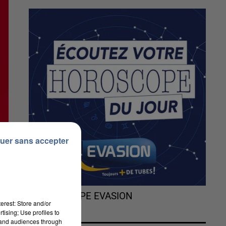
uer sans accepter
L'HOROSCOPE EVASION
erest: Store and/or
tising; Use profiles to
tand audiences through