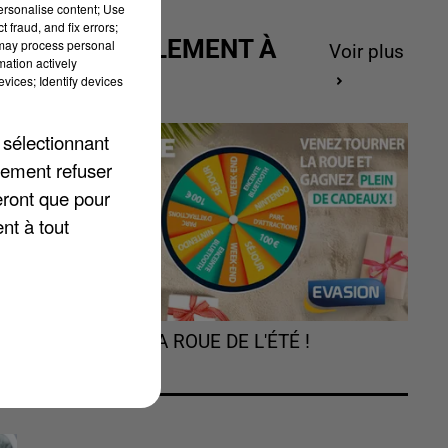
personalise content; Use
 fraud, and fix errors;
ACTUELLEMENT À
 may process personal
Voir plus
mation actively
GAGNER
vices; Identify devices
 sélectionnant
au
lement refuser
eront que pour
nt à tout
TOURNEZ LA ROUE DE L'ÉTÉ !