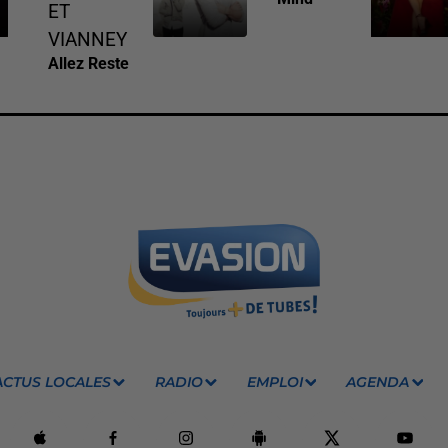
ET
VIANNEY
Allez Reste
ACTUS LOCALES
RADIO
EMPLOI
AGENDA