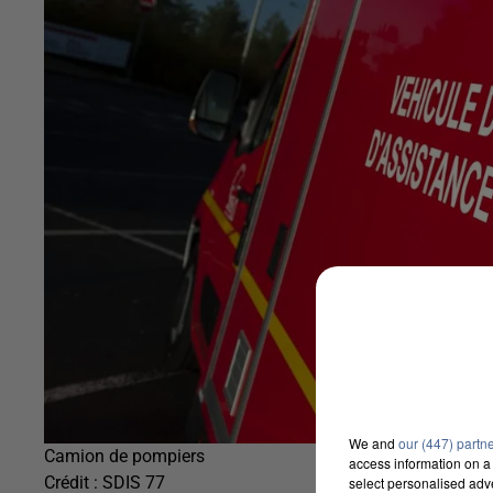
We and
our (447) partn
Camion de pompiers
access information on a 
Crédit :
SDIS 77
select personalised ad