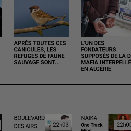
APRÈS TOUTES CES
L’UN DES
CANICULES, LES
FONDATEURS
REFUGES DE FAUNE
SUPPOSÉS DE LA D
SAUVAGE SONT...
MAFIA INTERPELL
EN ALGÉRIE
BOULEVARD
NAIKA
22h03
22h03
22h0
22h0
One Track
DES AIRS
Mind