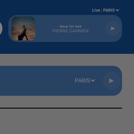
Live :
PARIS
Nous On Sait
PIERRE GARNIER
PARIS