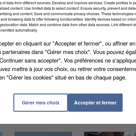
ns of data from different sources; Develop and improve services; Create profiles to 
alised content; Use limited data to select content; Ensure security, prevent and detect
ertising and content; Save and communicate privacy choices. These technologies
and browsing data to offer following functionalities: Identify devices based on infor
eolocation data; Match and combine data from other data sources; Link different de
nsmitted automatically.
nt intervenus Barjouville, après qu'une trottinette a
tin. Quatre engins de secours ont été mobilisés et
pter en cliquant sur "Accepter et fermer", ou affiner en
 Un jeune homme de 22 ans, blessé, a été transporté 
/ou partenaires dans "Gérer mes choix". Vous pouvez éga
. Quatre personnes ont dû être relogées par leur
"Continuer sans accepter". Vos préférences ne s'appliqu
uvez mettre à jour vos choix, ou retirer votre consenteme
en "Gérer les cookies" situé en bas de chaque page.
Gérer mes choix
Accepter et fermer