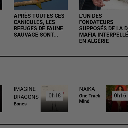
APRÈS TOUTES CES
L’UN DES
CANICULES, LES
FONDATEURS
REFUGES DE FAUNE
SUPPOSÉS DE LA D
SAUVAGE SONT...
MAFIA INTERPELL
EN ALGÉRIE
IMAGINE
NAIKA
0h18
0h18
0h16
0h16
One Track
DRAGONS
Mind
Bones