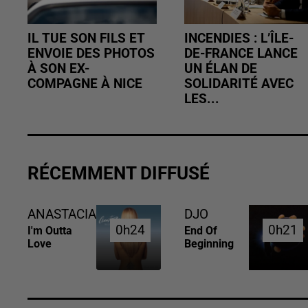
IL TUE SON FILS ET
INCENDIES : L’ÎLE-
ENVOIE DES PHOTOS
DE-FRANCE LANCE
À SON EX-
UN ÉLAN DE
COMPAGNE À NICE
SOLIDARITÉ AVEC
LES...
RÉCEMMENT DIFFUSÉ
ANASTACIA
DJO
0h24
0h24
0h21
0h21
I'm Outta
End Of
Love
Beginning