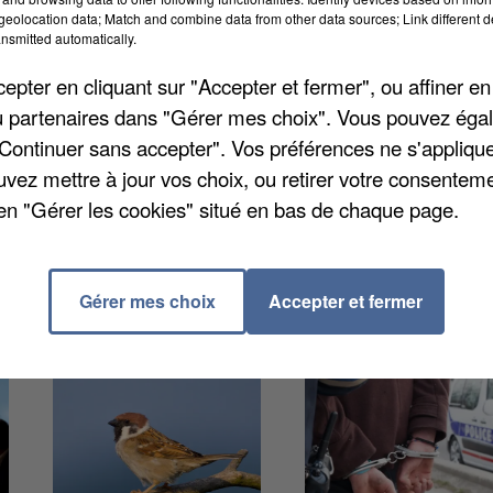
Loing qui avait causé la mort de sept tonnes de
eolocation data; Match and combine data from other data sources; Link different de
nsmitted automatically.
de poissons est prévue pour ce 3 décembre Bagneaux
arne va introduire trois tonnes de poissons provenan
pter en cliquant sur "Accepter et fermer", ou affiner en
euros. L'enquête sur l'origine de cette pollution reste
/ou partenaires dans "Gérer mes choix". Vous pouvez éga
"Continuer sans accepter". Vos préférences ne s'appliqu
uvez mettre à jour vos choix, ou retirer votre consenteme
en "Gérer les cookies" situé en bas de chaque page.
Gérer mes choix
Accepter et fermer