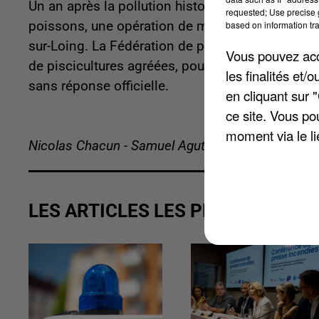
Un an après la pollution historique du canal du 
requested; Use precise g
based on information tra
poissons, une opération de massive de lâcher 
sur-Loing. La Fédération de pêche de Seine-et-M
Vous pouvez acce
de piscicultures agréées, pour un coût de 20.000 
les finalités et
sans réponse officielle.
en cliquant sur 
ce site. Vous po
moment via le li
Nicolas Chacun - Samuel Agutter
LES ARTICLES LES PLUS VUS