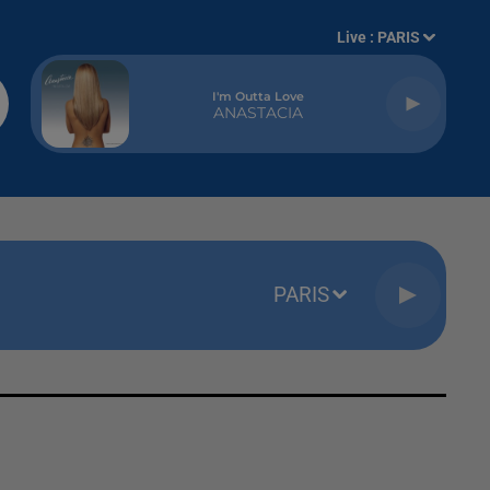
Live :
PARIS
I'm Outta Love
ANASTACIA
PARIS