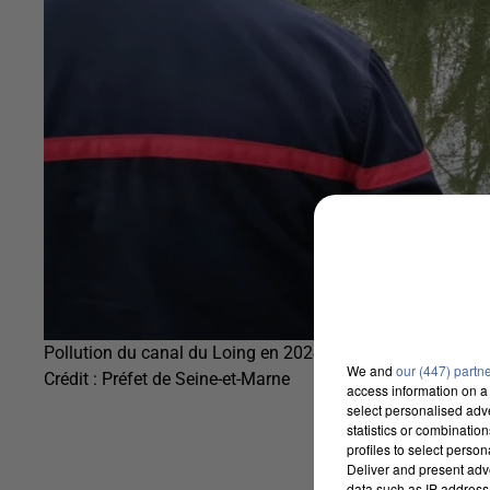
Pollution du canal du Loing en 2024
We and
our (447) partn
Crédit :
Préfet de Seine-et-Marne
access information on a 
select personalised ad
statistics or combinatio
profiles to select person
Deliver and present adv
data such as IP address 