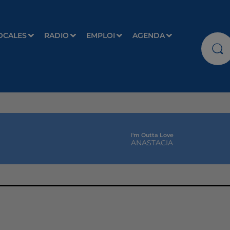
OCALES
RADIO
EMPLOI
AGENDA
I'm Outta Love
ANASTACIA