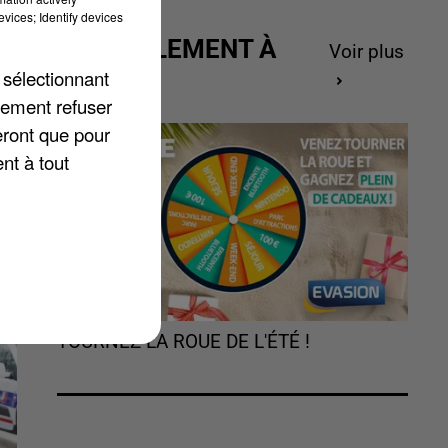
vices; Identify devices
-
ACTUELLEMENT À
Voir plus
t
GAGNER
 sélectionnant
lement refuser
eront que pour
nt à tout
TOURNEZ LA ROUE DE L'ÉTÉ !