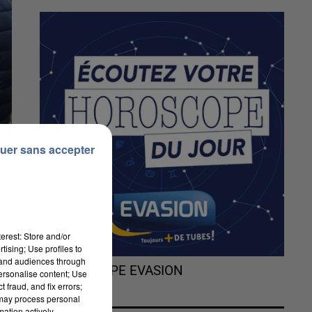
uer sans accepter
erest: Store and/or
tising; Use profiles to
tand audiences through
L'HOROSCOPE EVASION
personalise content; Use
 fraud, and fix errors;
 may process personal
mation actively