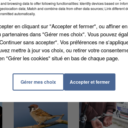
and browsing data to offer following functionalities: Identify devices based on infor
eolocation data; Match and combine data from other data sources; Link different de
nsmitted automatically.
ne Continental de Clairoix avaient d'abord dénoncé
pter en cliquant sur "Accepter et fermer", ou affiner en
nseil d'Etat avait rejeté le motif économique invoqué
/ou partenaires dans "Gérer mes choix". Vous pouvez éga
meture de la fabrique de pneus en 2009. Les salariés
"Continuer sans accepter". Vos préférences ne s'appliqu
entreprise, en vain. Demain, ils espèrent des
uvez mettre à jour vos choix, ou retirer votre consenteme
en "Gérer les cookies" situé en bas de chaque page.
Gérer mes choix
Accepter et fermer