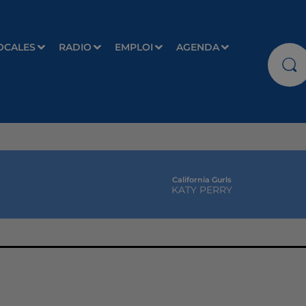
OCALES
RADIO
EMPLOI
AGENDA
California Gurls
KATY PERRY