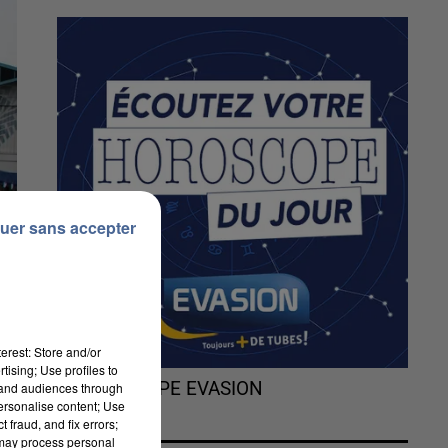
uer sans accepter
erest: Store and/or
tising; Use profiles to
L'HOROSCOPE EVASION
tand audiences through
personalise content; Use
 fraud, and fix errors;
 may process personal