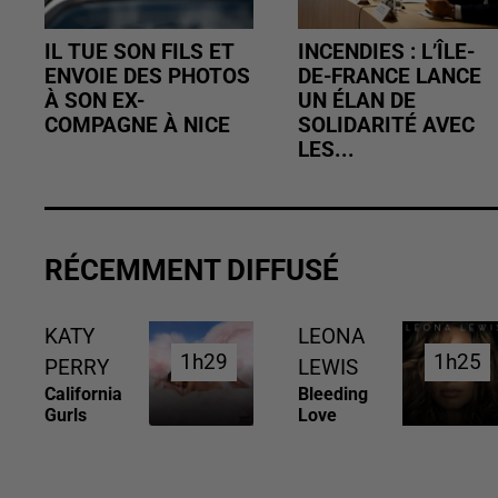
IL TUE SON FILS ET
INCENDIES : L’ÎLE-
ENVOIE DES PHOTOS
DE-FRANCE LANCE
À SON EX-
UN ÉLAN DE
COMPAGNE À NICE
SOLIDARITÉ AVEC
LES...
RÉCEMMENT DIFFUSÉ
KATY
LEONA
1h29
1h29
1h25
1h25
PERRY
LEWIS
California
Bleeding
Gurls
Love