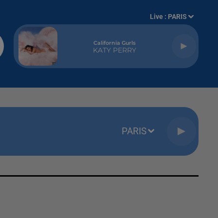
Live :
PARIS
California Gurls
KATY PERRY
PARIS