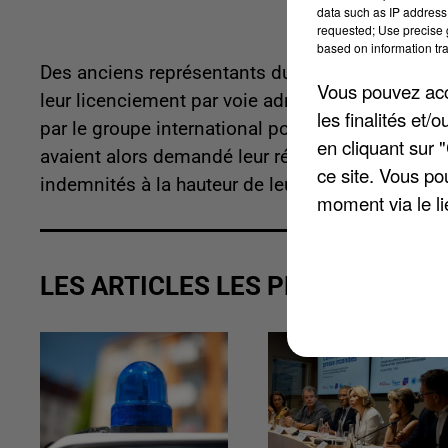
data such as IP address 
requested; Use precise g
based on information tra
Des anciens représentants du personnel de l'usi
Vous pouvez acce
leur licenciement par voie administrative. Le Co
les finalités et
par le groupe international pour justifier la fer
en cliquant sur 
avaient alors demandé leur réintégration dans l'
ce site. Vous po
indemnités à la hauteur de leur combat.
moment via le li
LES ARTICLES LES PLUS VUS