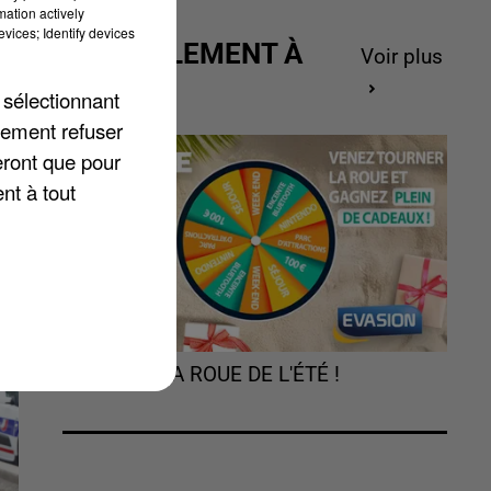
mation actively
vices; Identify devices
ACTUELLEMENT À
Voir plus
GAGNER
 sélectionnant
lement refuser
eront que pour
nt à tout
TOURNEZ LA ROUE DE L'ÉTÉ !