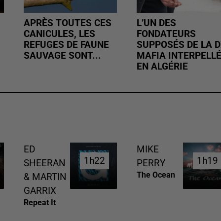
APRÈS TOUTES CES
L’UN DES
CANICULES, LES
FONDATEURS
REFUGES DE FAUNE
SUPPOSÉS DE LA D
SAUVAGE SONT...
MAFIA INTERPELL
EN ALGÉRIE
ED
MIKE
1h22
1h22
1h19
1h19
SHEERAN
PERRY
The Ocean
& MARTIN
GARRIX
Repeat It