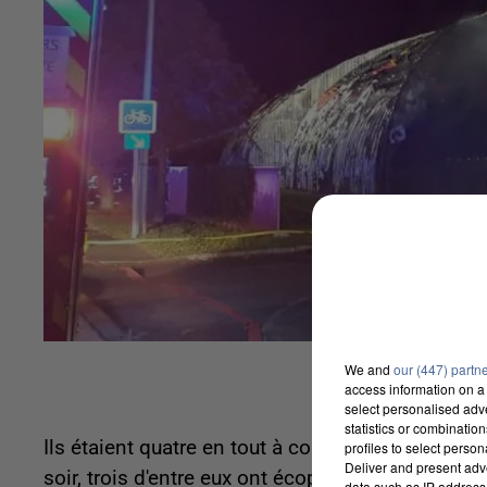
We and
our (447) partn
access information on a 
select personalised ad
statistics or combinatio
Ils étaient quatre en tout à comparaître cette sem
profiles to select person
Deliver and present adv
soir, trois d'entre eux ont écopé de cinq ans de
data such as IP address 