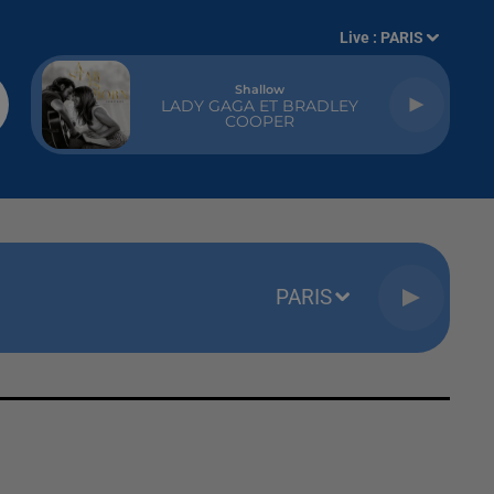
Live :
PARIS
Shallow
LADY GAGA ET BRADLEY
COOPER
PARIS