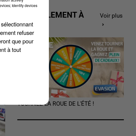
vices; Identify devices
ACTUELLEMENT À
Voir plus
GAGNER
 sélectionnant
à
lement refuser
s.
eront que pour
nt à tout
TOURNEZ LA ROUE DE L'ÉTÉ !