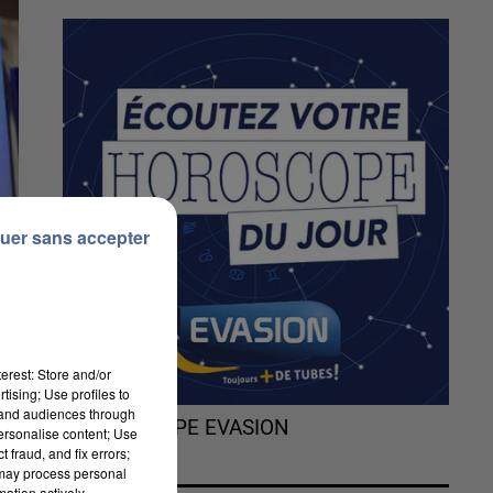
uer sans accepter
erest: Store and/or
tising; Use profiles to
tand audiences through
L'HOROSCOPE EVASION
personalise content; Use
 fraud, and fix errors;
 may process personal
mation actively