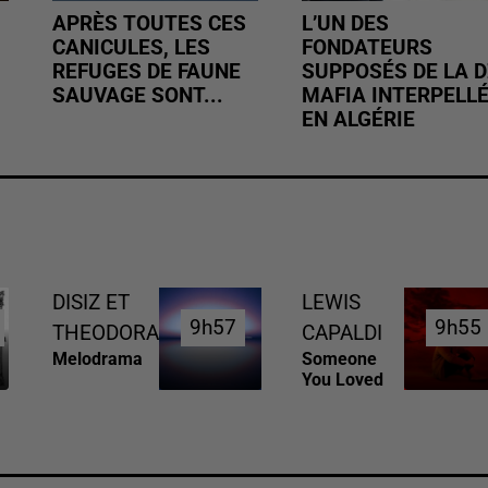
APRÈS TOUTES CES
L’UN DES
CANICULES, LES
FONDATEURS
REFUGES DE FAUNE
SUPPOSÉS DE LA D
SAUVAGE SONT...
MAFIA INTERPELL
EN ALGÉRIE
DISIZ ET
LEWIS
9h57
9h57
9h55
9h55
THEODORA
CAPALDI
Melodrama
Someone
You Loved