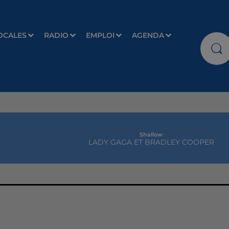
OCALES
RADIO
EMPLOI
AGENDA
Shallow
LADY GAGA ET BRADLEY COOPER