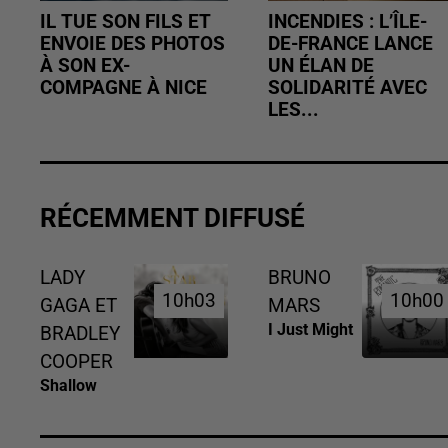
IL TUE SON FILS ET
INCENDIES : L’ÎLE-
ENVOIE DES PHOTOS
DE-FRANCE LANCE
À SON EX-
UN ÉLAN DE
COMPAGNE À NICE
SOLIDARITÉ AVEC
LES...
RÉCEMMENT DIFFUSÉ
LADY
BRUNO
10h03
10h03
10h00
10h00
GAGA ET
MARS
I Just Might
BRADLEY
COOPER
Shallow