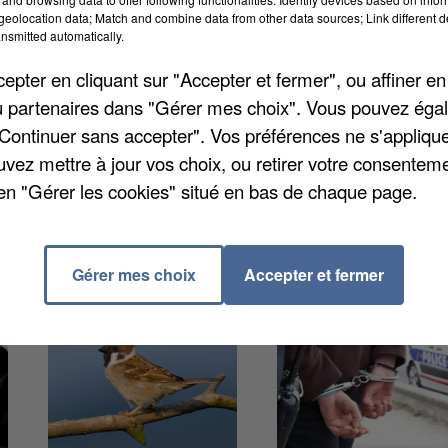
eolocation data; Match and combine data from other data sources; Link different de
au d'une association de cirque dans le quartier de la
nsmitted automatically.
unes et forces de l'ordre. Des traces ADN et les
 de les identifier. Le quatrième prévenu a été relaxé
pter en cliquant sur "Accepter et fermer", ou affiner en
ces urbaines, précise
78 Actu
. Tous sont condamnés 
/ou partenaires dans "Gérer mes choix". Vous pouvez éga
Chanteloup-les-Vignes qui a réclamé un million d'euro
"Continuer sans accepter". Vos préférences ne s'appliqu
uvez mettre à jour vos choix, ou retirer votre consenteme
en "Gérer les cookies" situé en bas de chaque page.
Gérer mes choix
Accepter et fermer