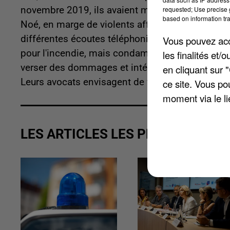
requested; Use precise g
novembre 2019, ils avaient mis le feu au chapite
based on information tra
Noé, en marge de violents affrontements entre je
différentes écoutes téléphoniques avaient permis
Vous pouvez acce
pour l'incendie, mais condamné pour les violen
les finalités et
verser des dommages et intérêts à la mairie de 
en cliquant sur 
Leurs avocats envisagent de faire appel.
ce site. Vous po
moment via le li
LES ARTICLES LES PLUS VUS