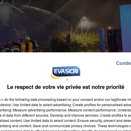
Contin
Le respect de votre vie privée est notre priorité
ers
do the following data processing based on your consent and/or our legitimate int
device; Use limited data to select advertising; Create profiles for personalised adver
vertising; Measure advertising performance; Measure content performance; Unders
ns of data from different sources; Develop and improve services; Create profiles to 
aine devant le tribunal judiciaire de Versailles. Hier
alised content; Use limited data to select content; Ensure security, prevent and detect
ertising and content; Save and communicate privacy choices. These technologies
 prison dont deux ans ferme. Dans la nuit du 02 au 03
and browsing data to offer following functionalities: Identify devices based on infor