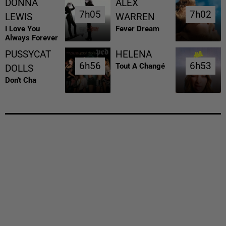
DONNA
ALEX
7h05
7h05
7h02
7h02
LEWIS
WARREN
I Love You
Fever Dream
Always Forever
PUSSYCAT
HELENA
6h56
6h56
6h53
6h53
Tout A Changé
DOLLS
Don't Cha