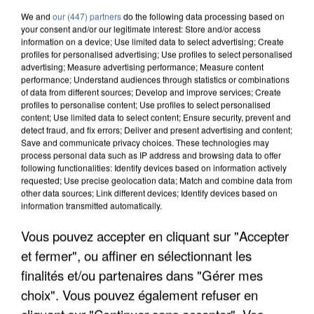
We and
our (447) partners
do the following data processing based on
your consent and/or our legitimate interest: Store and/or access
information on a device; Use limited data to select advertising; Create
profiles for personalised advertising; Use profiles to select personalised
advertising; Measure advertising performance; Measure content
performance; Understand audiences through statistics or combinations
of data from different sources; Develop and improve services; Create
profiles to personalise content; Use profiles to select personalised
content; Use limited data to select content; Ensure security, prevent and
detect fraud, and fix errors; Deliver and present advertising and content;
Save and communicate privacy choices. These technologies may
process personal data such as IP address and browsing data to offer
following functionalities: Identify devices based on information actively
requested; Use precise geolocation data; Match and combine data from
other data sources; Link different devices; Identify devices based on
information transmitted automatically.
L’UN DES FONDATEURS SUPPOSÉS DE LA DZ
Vous pouvez accepter en cliquant sur "Accepter
MAFIA INTERPELLÉ EN ALGÉRIE
et fermer", ou affiner en sélectionnant les
finalités et/ou partenaires dans "Gérer mes
choix". Vous pouvez également refuser en
cliquant sur "Continuer sans accepter". Vos