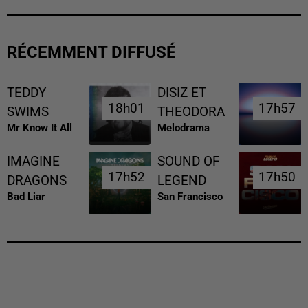
RÉCEMMENT DIFFUSÉ
TEDDY
DISIZ ET
18h01
18h01
17h57
17h57
SWIMS
THEODORA
Mr Know It All
Melodrama
IMAGINE
SOUND OF
17h52
17h52
17h50
17h50
DRAGONS
LEGEND
Bad Liar
San Francisco