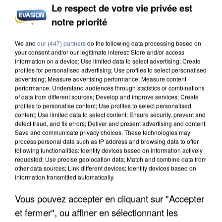
Le respect de votre vie privée est
notre priorité
INCENDIES : L’ÎLE-DE-FRANCE LANCE UN ÉLAN
We and
our (447) partners
do the following data processing based on
DE SOLIDARITÉ AVEC LES...
your consent and/or our legitimate interest: Store and/or access
information on a device; Use limited data to select advertising; Create
profiles for personalised advertising; Use profiles to select personalised
advertising; Measure advertising performance; Measure content
performance; Understand audiences through statistics or combinations
of data from different sources; Develop and improve services; Create
profiles to personalise content; Use profiles to select personalised
content; Use limited data to select content; Ensure security, prevent and
detect fraud, and fix errors; Deliver and present advertising and content;
Save and communicate privacy choices. These technologies may
process personal data such as IP address and browsing data to offer
following functionalities: Identify devices based on information actively
requested; Use precise geolocation data; Match and combine data from
other data sources; Link different devices; Identify devices based on
information transmitted automatically.
Vous pouvez accepter en cliquant sur "Accepter
et fermer", ou affiner en sélectionnant les