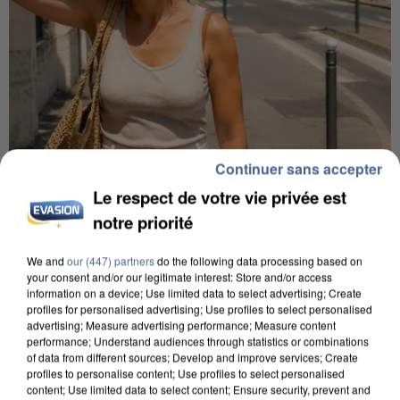
Continuer sans accepter
9h00
Le respect de votre vie privée est
Une nouvelle canicule va faire chauffer la France
notre priorité
cette semaine
22 départements sont placés en vigilance orange
We and
our (447) partners
do the following data processing based on
your consent and/or our legitimate interest: Store and/or access
dès ce lundi 10 août 2026.
information on a device; Use limited data to select advertising; Create
profiles for personalised advertising; Use profiles to select personalised
advertising; Measure advertising performance; Measure content
performance; Understand audiences through statistics or combinations
of data from different sources; Develop and improve services; Create
profiles to personalise content; Use profiles to select personalised
content; Use limited data to select content; Ensure security, prevent and