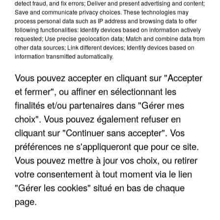
detect fraud, and fix errors; Deliver and present advertising and content;
Save and communicate privacy choices. These technologies may
process personal data such as IP address and browsing data to offer
following functionalities: Identify devices based on information actively
requested; Use precise geolocation data; Match and combine data from
other data sources; Link different devices; Identify devices based on
information transmitted automatically.
Vous pouvez accepter en cliquant sur "Accepter
et fermer", ou affiner en sélectionnant les
finalités et/ou partenaires dans "Gérer mes
7 août 2026
choix". Vous pouvez également refuser en
Les données de 300 000 clients dérobées à
cliquant sur "Continuer sans accepter". Vos
Intermarché après une...
préférences ne s'appliqueront que pour ce site.
Les données bancaires ne seraient pas
Vous pouvez mettre à jour vos choix, ou retirer
concernées.
votre consentement à tout moment via le lien
"Gérer les cookies" situé en bas de chaque
page.