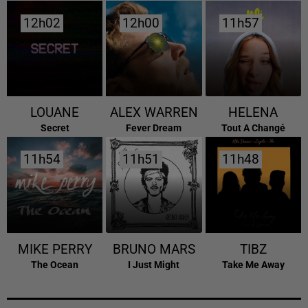
12h02
12h02
12h00
12h00
11h57
11h57
LOUANE
ALEX WARREN
HELENA
Secret
Fever Dream
Tout A Changé
11h54
11h54
11h51
11h51
11h48
11h48
MIKE PERRY
BRUNO MARS
TIBZ
The Ocean
I Just Might
Take Me Away