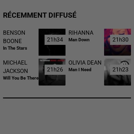
RÉCEMMENT DIFFUSÉ
BENSON
RIHANNA
21h34
21h34
21h30
21h30
Man Down
BOONE
In The Stars
MICHAEL
OLIVIA DEAN
21h26
21h26
21h23
21h23
Man I Need
JACKSON
Will You Be There