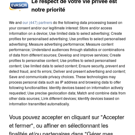
Le respect de votre vie privée est
notre priorité
INCENDIES : L’ÎLE-DE-FRANCE LANCE UN ÉLAN
DE SOLIDARITÉ AVEC LES...
We and
our (447) partners
do the following data processing based on
your consent and/or our legitimate interest: Store and/or access
information on a device; Use limited data to select advertising; Create
profiles for personalised advertising; Use profiles to select personalised
advertising; Measure advertising performance; Measure content
performance; Understand audiences through statistics or combinations
of data from different sources; Develop and improve services; Create
profiles to personalise content; Use profiles to select personalised
content; Use limited data to select content; Ensure security, prevent and
detect fraud, and fix errors; Deliver and present advertising and content;
Save and communicate privacy choices. These technologies may
process personal data such as IP address and browsing data to offer
following functionalities: Identify devices based on information actively
requested; Use precise geolocation data; Match and combine data from
other data sources; Link different devices; Identify devices based on
information transmitted automatically.
Vous pouvez accepter en cliquant sur "Accepter
et fermer", ou affiner en sélectionnant les
APRÈS TOUTES CES CANICULES, LES REFUGES
finalités et/ou partenaires dans "Gérer mes