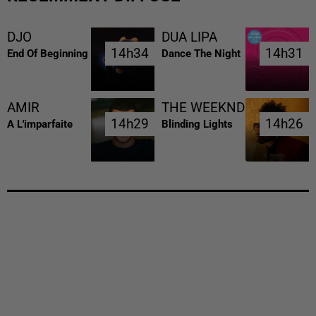
DJO
DUA LIPA
14h34
14h34
14h31
14h31
End Of Beginning
Dance The Night
AMIR
THE WEEKND
14h29
14h29
14h26
14h26
A L'imparfaite
Blinding Lights