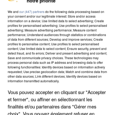
notre priorité
MAFIA INTERPELLÉ EN ALGÉRIE
We and
our (447) partners
do the following data processing based on
your consent and/or our legitimate interest: Store and/or access
information on a device; Use limited data to select advertising; Create
profiles for personalised advertising; Use profiles to select personalised
advertising; Measure advertising performance; Measure content
performance; Understand audiences through statistics or combinations
of data from different sources; Develop and improve services; Create
profiles to personalise content; Use profiles to select personalised
content; Use limited data to select content; Ensure security, prevent and
detect fraud, and fix errors; Deliver and present advertising and content;
Save and communicate privacy choices. These technologies may
process personal data such as IP address and browsing data to offer
following functionalities: Identify devices based on information actively
requested; Use precise geolocation data; Match and combine data from
other data sources; Link different devices; Identify devices based on
information transmitted automatically.
Vous pouvez accepter en cliquant sur "Accepter
UN SECOND CADRE DE LA DZ MAFIA
et fermer", ou affiner en sélectionnant les
INTERPELLÉ EN ALGÉRIE
finalités et/ou partenaires dans "Gérer mes
choix". Vous pouvez également refuser en