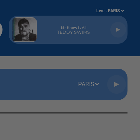
Live :
PARIS
Mr Know It All
TEDDY SWIMS
PARIS