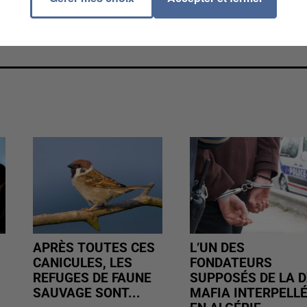
APRÈS TOUTES CES
L’UN DES
CANICULES, LES
FONDATEURS
REFUGES DE FAUNE
SUPPOSÉS DE LA D
SAUVAGE SONT...
MAFIA INTERPELL