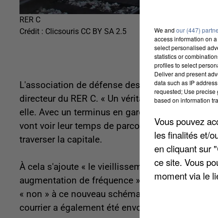
RER C
We and
our (447) partn
Crédit :
Clicsouris CC BY SA 2.5
access information on a 
select personalised ad
statistics or combinatio
profiles to select person
Deliver and present adv
data such as IP address 
L'association de défense des usagers des trans
requested; Use precise g
directeur du RER C. « Un véritable bond en arrièr
based on information tra
elle. Avec un terminus en gare d'Austerlitz à Pa
Vous pouvez acce
vont voir leur temps de parcours augmenter avec
les finalités et
traverser la capitale.
en cliquant sur 
ce site. Vous po
À cela s'ajoute « le vieillissement des rames,
moment via le li
augmentation de fréquence ». La Vignette du Res
« non » à ce nouveau schéma. En une semaine, e
courrier a également été envoyé à la présidente 