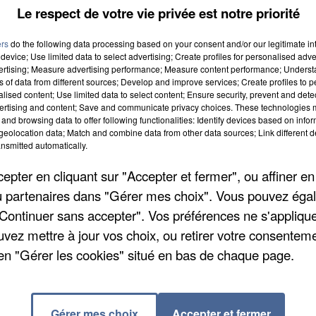
Le respect de votre vie privée est notre priorité
ers
do the following data processing based on your consent and/or our legitimate int
device; Use limited data to select advertising; Create profiles for personalised adver
vertising; Measure advertising performance; Measure content performance; Unders
ns of data from different sources; Develop and improve services; Create profiles to 
alised content; Use limited data to select content; Ensure security, prevent and detect
ertising and content; Save and communicate privacy choices. These technologies
and browsing data to offer following functionalities: Identify devices based on infor
ports franciliens s'insurge contre le nouveau schéma
eolocation data; Match and combine data from other data sources; Link different de
e pour les branches du sud de la ligne », dénonce-t-
nsmitted automatically.
ris, les trains en provenance de Dourdan et Etampes
pter en cliquant sur "Accepter et fermer", ou affiner en
, en plus, une correspondance obligatoire pour
/ou partenaires dans "Gérer mes choix". Vous pouvez éga
"Continuer sans accepter". Vos préférences ne s'appliqu
uvez mettre à jour vos choix, ou retirer votre consenteme
 des travaux programmés dans longtemps et aucune
en "Gérer les cookies" situé en bas de chaque page.
pect a donc lancé une pétition en ligne pour dire
lle a déjà été signée par près de 1.500 personnes. 
de la Région, Valérie Pécresse.
Gérer mes choix
Accepter et fermer