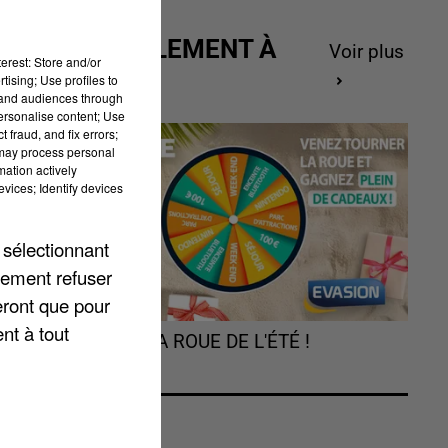
ACTUELLEMENT À
Voir plus
erest: Store and/or
GAGNER
tising; Use profiles to
tand audiences through
personalise content; Use
 fraud, and fix errors;
 may process personal
mation actively
vices; Identify devices
 sélectionnant
lement refuser
eront que pour
nt à tout
TOURNEZ LA ROUE DE L'ÉTÉ !
Un