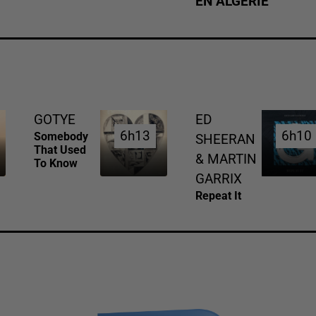
EN ALGÉRIE
GOTYE
ED
6h13
6h13
6h10
6h10
Somebody
SHEERAN
That Used
& MARTIN
To Know
GARRIX
Repeat It