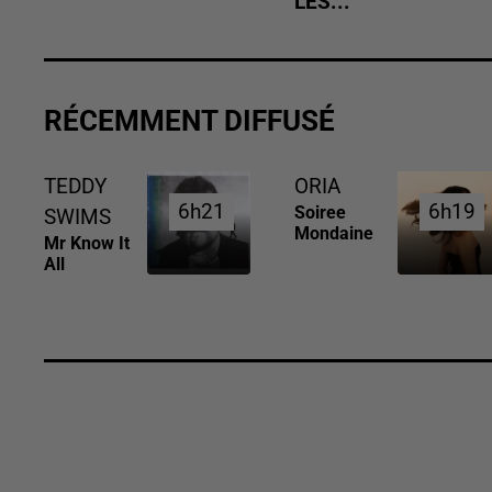
LES...
RÉCEMMENT DIFFUSÉ
TEDDY
ORIA
6h21
6h21
6h19
6h19
Soiree
SWIMS
Mondaine
Mr Know It
All