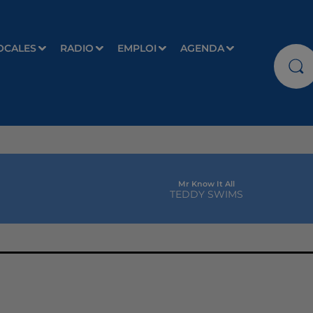
OCALES
RADIO
EMPLOI
AGENDA
Mr Know It All
TEDDY SWIMS