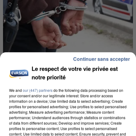
Continuer sans accepter
7 août 2026
Le respect de votre vie privée est
Un second cadre de la DZ Mafia interpellé en
notre priorité
Algérie
Un cofondateur du réseau avait été interpellé
We and
our (447) partners
do the following data processing based on
quelques jours plus tôt.
your consent and/or our legitimate interest: Store and/or access
information on a device; Use limited data to select advertising; Create
profiles for personalised advertising; Use profiles to select personalised
advertising; Measure advertising performance; Measure content
performance; Understand audiences through statistics or combinations
of data from different sources; Develop and improve services; Create
profiles to personalise content; Use profiles to select personalised
content; Use limited data to select content; Ensure security, prevent and