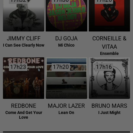
17h32
17h32
17h30
17h30
17h26
17h26
JIMMY CLIFF
DJ GOJA
CORNEILLE &
I Can See Clearly Now
Mi Chico
VITAA
Ensemble
17h23
17h23
17h20
17h20
17h16
17h16
REDBONE
MAJOR LAZER
BRUNO MARS
Come And Get Your
Lean On
I Just Might
Love