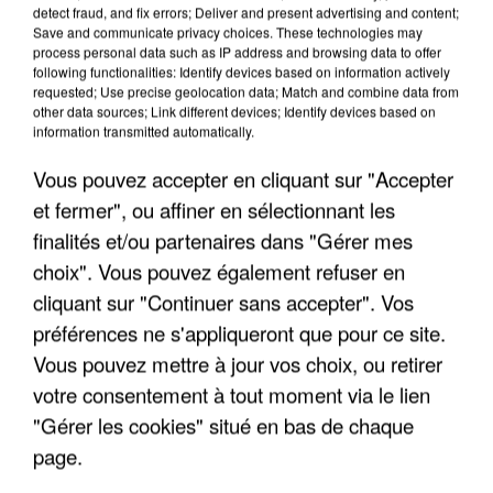
detect fraud, and fix errors; Deliver and present advertising and content;
Save and communicate privacy choices. These technologies may
process personal data such as IP address and browsing data to offer
following functionalities: Identify devices based on information actively
requested; Use precise geolocation data; Match and combine data from
other data sources; Link different devices; Identify devices based on
information transmitted automatically.
Vous pouvez accepter en cliquant sur "Accepter
et fermer", ou affiner en sélectionnant les
finalités et/ou partenaires dans "Gérer mes
6 août 2026
choix". Vous pouvez également refuser en
Gabriel Attal et Raphaël Glucksmann visés par des
cliquant sur "Continuer sans accepter". Vos
ingérences...
Sollicité, Sébastien Lecornu annonce un "travail
préférences ne s'appliqueront que pour ce site.
commun" avec les partis à la rentrée.
Vous pouvez mettre à jour vos choix, ou retirer
votre consentement à tout moment via le lien
"Gérer les cookies" situé en bas de chaque
page.