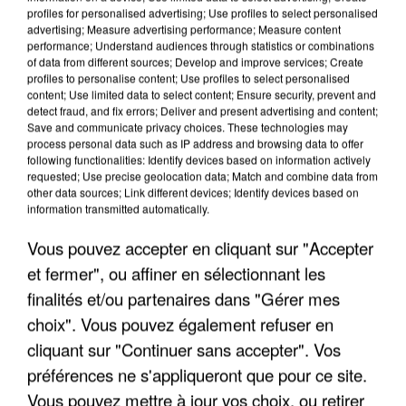
profiles for personalised advertising; Use profiles to select personalised
advertising; Measure advertising performance; Measure content
performance; Understand audiences through statistics or combinations
of data from different sources; Develop and improve services; Create
profiles to personalise content; Use profiles to select personalised
content; Use limited data to select content; Ensure security, prevent and
detect fraud, and fix errors; Deliver and present advertising and content;
Save and communicate privacy choices. These technologies may
process personal data such as IP address and browsing data to offer
following functionalities: Identify devices based on information actively
requested; Use precise geolocation data; Match and combine data from
UN SECOND CADRE DE LA DZ MAFIA
other data sources; Link different devices; Identify devices based on
INTERPELLÉ EN ALGÉRIE
information transmitted automatically.
Vous pouvez accepter en cliquant sur "Accepter
et fermer", ou affiner en sélectionnant les
finalités et/ou partenaires dans "Gérer mes
choix". Vous pouvez également refuser en
cliquant sur "Continuer sans accepter". Vos
préférences ne s'appliqueront que pour ce site.
Vous pouvez mettre à jour vos choix, ou retirer