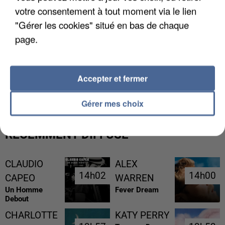
votre consentement à tout moment via le lien
"Gérer les cookies" situé en bas de chaque
page.
UNE TOURISTE DE L’OISE EMPORTÉE PAR UNE
Accepter et fermer
COULÉE DE BOUE EN HAUTE-SAVOIE
Gérer mes choix
RÉCEMMENT DIFFUSÉ
CLAUDIO
ALEX
14h02
14h02
14h00
14h00
CAPEO
WARREN
Un Homme
Fever Dream
Debout
CHARLOTTE
KATY PERRY