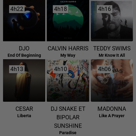
4h22
4h22
4h18
4h18
4h16
4h16
DJO
CALVIN HARRIS
TEDDY SWIMS
End Of Beginning
My Way
Mr Know It All
4h13
4h13
4h10
4h10
4h06
4h06
CESAR
DJ SNAKE ET
MADONNA
Liberta
Like A Prayer
BIPOLAR
SUNSHINE
Paradise