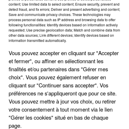
content; Use limited data to select content; Ensure security, prevent and
detect fraud, and fix errors; Deliver and present advertising and content;
Save and communicate privacy choices. These technologies may
process personal data such as IP address and browsing data to offer
following functionalities: Identify devices based on information actively
requested; Use precise geolocation data; Match and combine data from
other data sources; Link different devices; Identify devices based on
information transmitted automatically.
Vous pouvez accepter en cliquant sur "Accepter
et fermer", ou affiner en sélectionnant les
finalités et/ou partenaires dans "Gérer mes
6 août 2026
choix". Vous pouvez également refuser en
Gabriel Attal et Raphaël Glucksmann visés par des
cliquant sur "Continuer sans accepter". Vos
ingérences...
préférences ne s'appliqueront que pour ce site.
Sollicité, Sébastien Lecornu annonce un "travail
Vous pouvez mettre à jour vos choix, ou retirer
commun" avec les partis à la rentrée.
votre consentement à tout moment via le lien
"Gérer les cookies" situé en bas de chaque
page.