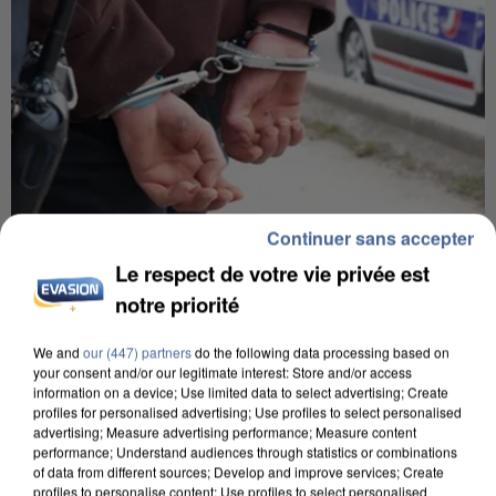
Continuer sans accepter
7 août 2026
Le respect de votre vie privée est
Un second cadre de la DZ Mafia interpellé en
notre priorité
Algérie
Un cofondateur du réseau avait été interpellé
We and
our (447) partners
do the following data processing based on
your consent and/or our legitimate interest: Store and/or access
quelques jours plus tôt.
information on a device; Use limited data to select advertising; Create
profiles for personalised advertising; Use profiles to select personalised
advertising; Measure advertising performance; Measure content
performance; Understand audiences through statistics or combinations
of data from different sources; Develop and improve services; Create
profiles to personalise content; Use profiles to select personalised