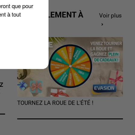
eront que pour
nt à tout
ACTUELLEMENT À
Voir plus
GAGNER
Z
É
TOURNEZ LA ROUE DE L'ÉTÉ !