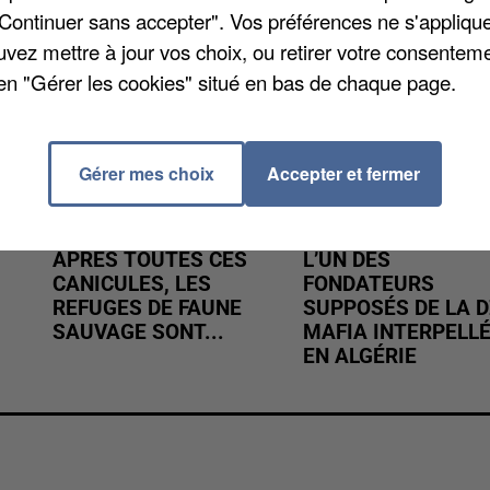
"Continuer sans accepter". Vos préférences ne s'appliqu
uvez mettre à jour vos choix, ou retirer votre consenteme
en "Gérer les cookies" situé en bas de chaque page.
Gérer mes choix
Accepter et fermer
APRÈS TOUTES CES
L’UN DES
CANICULES, LES
FONDATEURS
REFUGES DE FAUNE
SUPPOSÉS DE LA D
SAUVAGE SONT...
MAFIA INTERPELL
EN ALGÉRIE