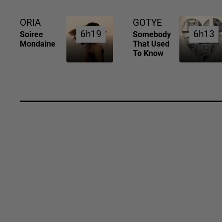
ORIA
GOTYE
6h19
6h19
6h13
6h13
Soiree
Somebody
Mondaine
That Used
To Know