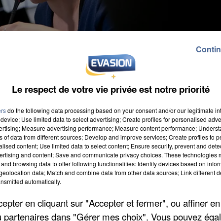
Contin
Le respect de votre vie privée est notre priorité
 ! La circulation ferroviaire sera totalement suspendu
ers
do the following data processing based on your consent and/or our legitimate int
device; Use limited data to select advertising; Create profiles for personalised adver
es d'Epône-Mézières et de Mantes-la-Jolie. Puis de
vertising; Measure advertising performance; Measure content performance; Unders
illes Chantiers vers Mantes-la-Jolie que le trafic sera
ns of data from different sources; Develop and improve services; Create profiles to 
alised content; Use limited data to select content; Ensure security, prevent and detect
Paris-Montparnasse. Un service de bus de remplacemen
ertising and content; Save and communicate privacy choices. These technologies
nt des temps de parcours.
and browsing data to offer following functionalities: Identify devices based on infor
eolocation data; Match and combine data from other data sources; Link different de
nsmitted automatically.
pter en cliquant sur "Accepter et fermer", ou affiner en
/ou partenaires dans "Gérer mes choix". Vous pouvez éga