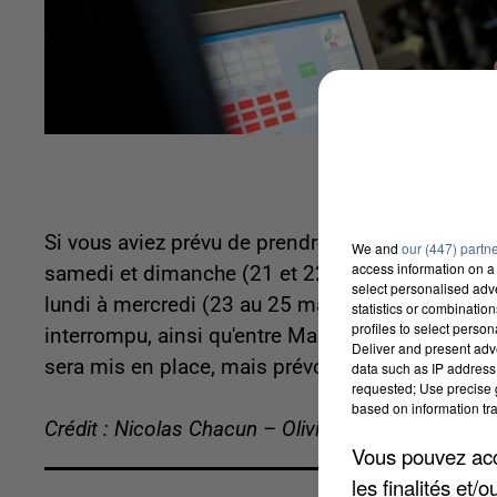
Si vous aviez prévu de prendre le train, méfiance
We and
our (447) partn
access information on a 
samedi et dimanche (21 et 22 mai) entre les gar
select personalised ad
lundi à mercredi (23 au 25 mai), ce sera de Versa
statistics or combinatio
profiles to select person
interrompu, ainsi qu'entre Mantes-la-Jolie et 
Deliver and present adv
sera mis en place, mais prévoyez un allongeme
data such as IP address 
requested; Use precise g
based on information tra
Crédit : Nicolas Chacun – Olivier Doyen
Vous pouvez acce
les finalités et