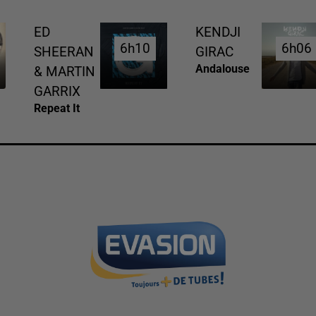
ED
KENDJI
6h10
6h10
6h06
6h06
SHEERAN
GIRAC
Andalouse
& MARTIN
GARRIX
Repeat It