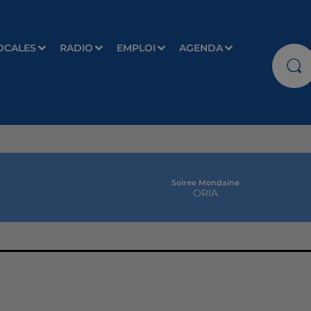
OCALES
RADIO
EMPLOI
AGENDA
Soiree Mondaine
ORIA