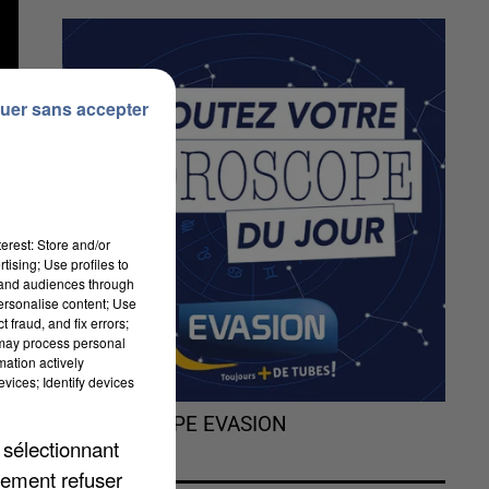
uer sans accepter
e
erest: Store and/or
tising; Use profiles to
tand audiences through
personalise content; Use
 fraud, and fix errors;
t
 may process personal
mation actively
vices; Identify devices
L'HOROSCOPE EVASION
 sélectionnant
lement refuser