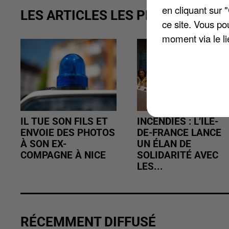
en cliquant sur 
LES ARTICLES LES PLUS VUS
ce site. Vous po
moment via le li
IL TUE SON FILS ET
INCENDIES : L’ÎLE-
ENVOIE DES PHOTOS
DE-FRANCE LANCE
À SON EX-
UN ÉLAN DE
COMPAGNE À NICE
SOLIDARITÉ AVEC
LES...
RÉCEMMENT DIFFUSÉ