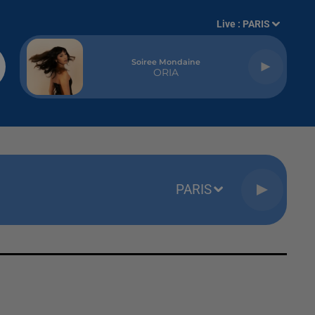
Live :
PARIS
Soiree Mondaine
ORIA
PARIS