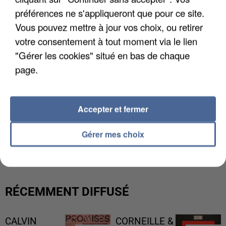
préférences ne s'appliqueront que pour ce site.
Vous pouvez mettre à jour vos choix, ou retirer
votre consentement à tout moment via le lien
"Gérer les cookies" situé en bas de chaque
page.
Accepter et fermer
L’UN DES FONDATEURS SUPPOSÉS DE LA DZ
Gérer mes choix
MAFIA INTERPELLÉ EN ALGÉRIE
RÉCEMMENT DIFFUSÉ
CALVIN
CORNEILLE &