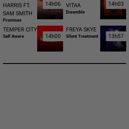
14h06
14h06
14h03
14h03
HARRIS FT.
VITAA
Ensemble
SAM SMITH
Promises
TEMPER CITY
FREYA SKYE
14h00
14h00
13h57
13h57
Self Aware
Silent Treatment