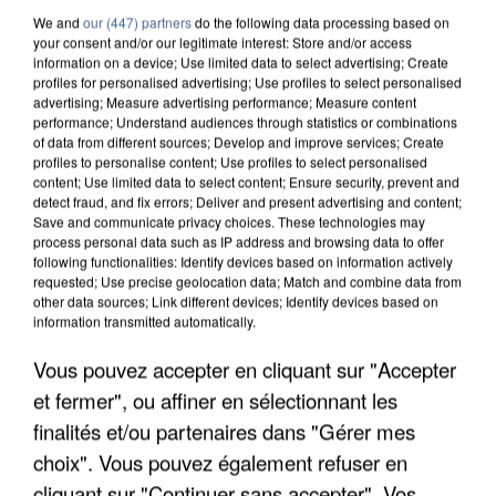
We and
our (447) partners
do the following data processing based on
your consent and/or our legitimate interest: Store and/or access
information on a device; Use limited data to select advertising; Create
profiles for personalised advertising; Use profiles to select personalised
advertising; Measure advertising performance; Measure content
performance; Understand audiences through statistics or combinations
of data from different sources; Develop and improve services; Create
profiles to personalise content; Use profiles to select personalised
content; Use limited data to select content; Ensure security, prevent and
detect fraud, and fix errors; Deliver and present advertising and content;
Save and communicate privacy choices. These technologies may
process personal data such as IP address and browsing data to offer
following functionalities: Identify devices based on information actively
requested; Use precise geolocation data; Match and combine data from
other data sources; Link different devices; Identify devices based on
information transmitted automatically.
APRÈS TOUTES CES CANICULES, LES REFUGES
Vous pouvez accepter en cliquant sur "Accepter
DE FAUNE SAUVAGE SONT...
et fermer", ou affiner en sélectionnant les
finalités et/ou partenaires dans "Gérer mes
choix". Vous pouvez également refuser en
cliquant sur "Continuer sans accepter". Vos