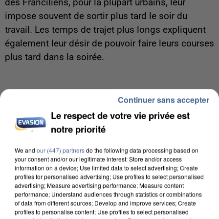
des Franciliens, pour la plupart urbains, leur
impose souvent de sortir plus tard le soir du
travail. Les temps de trajet plus longs expliquent
également leur désir de pouvoir faire leurs courses
plus tard dans la soirée.
Du football. Sainte-Geneviève jouera finalement
Continuer sans accepter
son septième tour de la Coupe de France avec
Le respect de votre vie privée est
une semaine de retard
notre priorité
Il devait recevoir un autre club de National 2 tout
We and
our (447) partners
do the following data processing based on
comme lui, l’Entente-Sannois-Saint-Gratien, le
your consent and/or our legitimate interest: Store and/or access
week-end dernier. Mais les fortes pluies de
information on a device; Use limited data to select advertising; Create
profiles for personalised advertising; Use profiles to select personalised
vendredi ont inondé la pelouse essonnienne et
advertising; Measure advertising performance; Measure content
obligé la fédération à reporter le match d’une
performance; Understand audiences through statistics or combinations
of data from different sources; Develop and improve services; Create
semaine. C’est donc samedi que la rencontre se
profiles to personalise content; Use profiles to select personalised