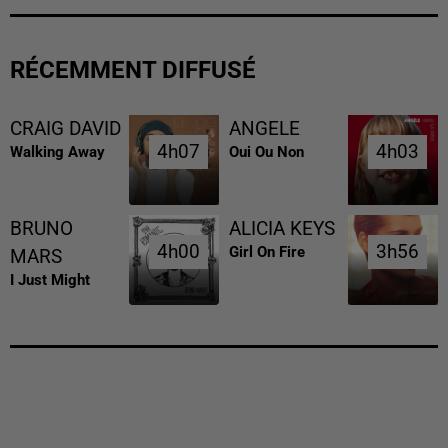
RÉCEMMENT DIFFUSÉ
CRAIG DAVID
ANGELE
4h07
4h07
4h03
4h03
Walking Away
Oui Ou Non
BRUNO
ALICIA KEYS
4h00
4h00
3h56
3h56
Girl On Fire
MARS
I Just Might