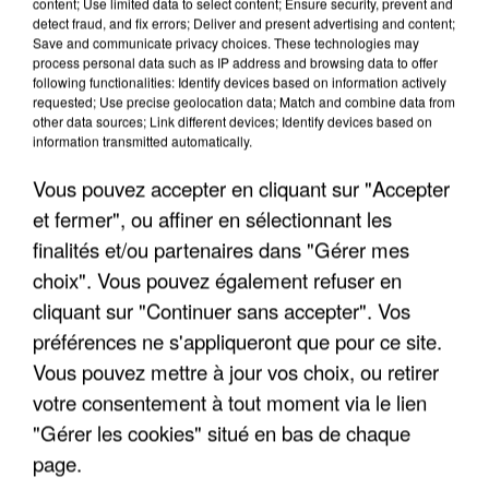
content; Use limited data to select content; Ensure security, prevent and
disputera, à 18h. En cas de victoire, Sainte-
detect fraud, and fix errors; Deliver and present advertising and content;
Geneviève rejoindrait Linas-Montlhéry, déjà
Save and communicate privacy choices. These technologies may
process personal data such as IP address and browsing data to offer
qualifié pour le huitième tour. Le tirage au sort, lui,
following functionalities: Identify devices based on information actively
est prévu dès demain.
requested; Use precise geolocation data; Match and combine data from
other data sources; Link different devices; Identify devices based on
information transmitted automatically.
Vous pouvez accepter en cliquant sur "Accepter
LES ARTICLES LES PLUS VUS
et fermer", ou affiner en sélectionnant les
finalités et/ou partenaires dans "Gérer mes
choix". Vous pouvez également refuser en
cliquant sur "Continuer sans accepter". Vos
préférences ne s'appliqueront que pour ce site.
Vous pouvez mettre à jour vos choix, ou retirer
votre consentement à tout moment via le lien
"Gérer les cookies" situé en bas de chaque
page.