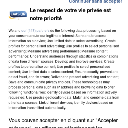
Continuer sans accepter
Le respect de votre vie privée est
notre priorité
We and
our (447) partners
do the following data processing based on
your consent and/or our legitimate interest: Store and/or access
information on a device; Use limited data to select advertising; Create
profiles for personalised advertising; Use profiles to select personalised
IL TUE SON FILS ET ENVOIE DES PHOTOS À SON
advertising; Measure advertising performance; Measure content
EX-COMPAGNE À NICE
performance; Understand audiences through statistics or combinations
of data from different sources; Develop and improve services; Create
profiles to personalise content; Use profiles to select personalised
content; Use limited data to select content; Ensure security, prevent and
detect fraud, and fix errors; Deliver and present advertising and content;
Save and communicate privacy choices. These technologies may
process personal data such as IP address and browsing data to offer
following functionalities: Identify devices based on information actively
requested; Use precise geolocation data; Match and combine data from
other data sources; Link different devices; Identify devices based on
information transmitted automatically.
Vous pouvez accepter en cliquant sur "Accepter
et fermer", ou affiner en sélectionnant les