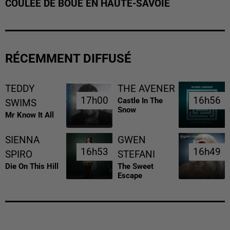
COULÉE DE BOUE EN HAUTE-SAVOIE
RÉCEMMENT DIFFUSÉ
TEDDY
THE AVENER
17h00
17h00
16h56
16h56
Castle In The
SWIMS
Snow
Mr Know It All
SIENNA
GWEN
16h53
16h53
16h49
16h49
SPIRO
STEFANI
Die On This Hill
The Sweet
Escape