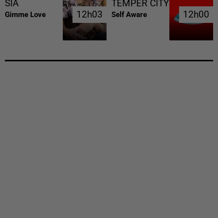
SIA
TEMPER CITY
12h03
12h03
12h00
12h00
Gimme Love
Self Aware