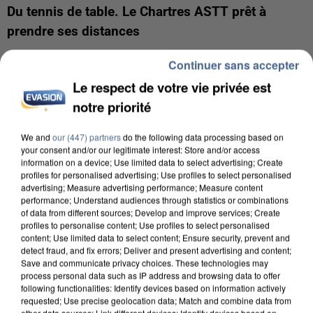
Du tennis de table. Le Chartres ASTT prêt à
prendre ses distances
Le championnat de Pro B a repris la semaine
Continuer sans accepter
dernière. Et les Euréliens partagent la première
Le respect de votre vie privée est
place avec quatre autres équipes pour le moment.
notre priorité
Les anciens pensionnaires de Pro A comptent
bien prendre seuls la tête du classement dès le
We and
our (447) partners
do the following data processing based on
your consent and/or our legitimate interest: Store and/or access
début de la saison. Ce soir, Chartres se déplace
information on a device; Use limited data to select advertising; Create
face à Thorigné-Fouillard, l’un des quatre clubs ex-
profiles for personalised advertising; Use profiles to select personalised
advertising; Measure advertising performance; Measure content
aequo.
performance; Understand audiences through statistics or combinations
of data from different sources; Develop and improve services; Create
profiles to personalise content; Use profiles to select personalised
content; Use limited data to select content; Ensure security, prevent and
detect fraud, and fix errors; Deliver and present advertising and content;
Save and communicate privacy choices. These technologies may
process personal data such as IP address and browsing data to offer
LES ARTICLES LES PLUS VUS
following functionalities: Identify devices based on information actively
requested; Use precise geolocation data; Match and combine data from
other data sources; Link different devices; Identify devices based on