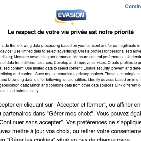
Contin
ur aller faire ses courses
’entrée des huit centres commerciaux les plus grands 
Le respect de votre vie privée est notre priorité
000 m². Il vous faudra donc le présenter si vous
ers
do the following data processing based on your consent and/or our legitimate int
usaint, du centre commercial de Villiers-en-Bière ou
device; Use limited data to select advertising; Create profiles for personalised adver
nfants de 12 à 17 ans en sont exemptés pour le
vertising; Measure advertising performance; Measure content performance; Unders
ns of data from different sources; Develop and improve services; Create profiles to 
eptembre.
alised content; Use limited data to select content; Ensure security, prevent and detect
ertising and content; Save and communicate privacy choices. These technologies
and browsing data to offer following functionalities: Identify devices based on infor
eolocation data; Match and combine data from other data sources; Link different de
 rentrée
nsmitted automatically.
et des barbecues cet été, il est temps de refaire d
pter en cliquant sur "Accepter et fermer", ou affiner en
di, la Ville de Lieusaint vous propose un programme
/ou partenaires dans "Gérer mes choix". Vous pouvez éga
en place des cours gratuits de fitness et de cross-
"Continuer sans accepter". Vos préférences ne s'appliqu
19h30, au parc omnisports. Plus d’infos sur le
uvez mettre à jour vos choix, ou retirer votre consenteme
s-animations-de-lete/
en "Gérer les cookies" situé en bas de chaque page.