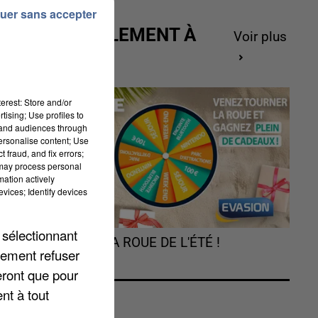
uer sans accepter
ACTUELLEMENT À
Voir plus
GAGNER
du
erest: Store and/or
tising; Use profiles to
tand audiences through
personalise content; Use
 fraud, and fix errors;
 may process personal
mation actively
vices; Identify devices
e
 sélectionnant
TOURNEZ LA ROUE DE L'ÉTÉ !
lement refuser
eront que pour
nt à tout