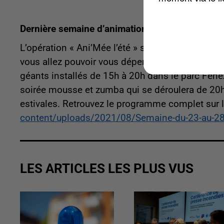
Dernière semaine d’animations au Mée-sur-Sei
L’opération « Ani’Mée l’été » s’achèvera vendred
vous allez pouvoir vous dépenser. Les plus jeu
géants installés de 15h à 20h dans le parc Fenez
soirée mousse et zumba qui se déroulera de 20h
estivales. Retrouvez le programme complet sur l
content/uploads/2021/08/Semaine-du-23-au-2
LES ARTICLES LES PLUS VUS