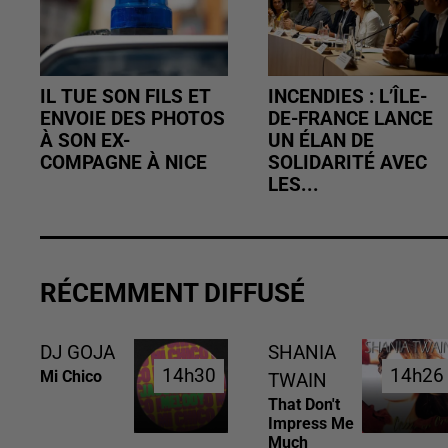
IL TUE SON FILS ET
INCENDIES : L’ÎLE-
ENVOIE DES PHOTOS
DE-FRANCE LANCE
À SON EX-
UN ÉLAN DE
COMPAGNE À NICE
SOLIDARITÉ AVEC
LES...
RÉCEMMENT DIFFUSÉ
DJ GOJA
SHANIA
14h30
14h30
14h26
14h26
Mi Chico
TWAIN
That Don't
Impress Me
Much