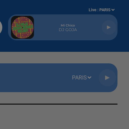
Live :
PARIS
Mi Chico
DJ GOJA
PARIS