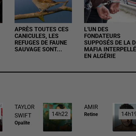
APRÈS TOUTES CES
L’UN DES
CANICULES, LES
FONDATEURS
REFUGES DE FAUNE
SUPPOSÉS DE LA D
SAUVAGE SONT...
MAFIA INTERPELL
EN ALGÉRIE
TAYLOR
AMIR
14h22
14h22
14h1
14h1
Retine
SWIFT
Opalite