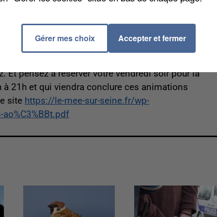
ne
Gérer mes choix
Accepter et fermer
i. Foot, basket, marche ou encore escrime et tennis,
nes ne manqueront pas de s’élancer sur les toboggans
. Et pensez à réserver votre vendredi soir pour la
 à 21h et qui viendra conclure ces animations
e site
https://le-mee-sur-seine.fr/wp-
8-ao%C3%BBt.pdf