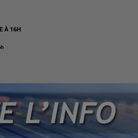
E À 16H
6h