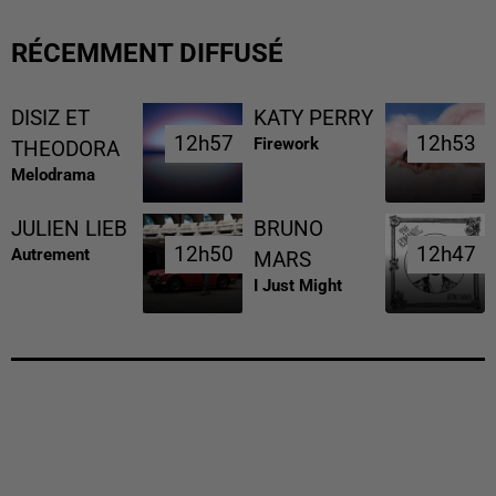
RÉCEMMENT DIFFUSÉ
DISIZ ET
KATY PERRY
12h57
12h57
12h53
12h53
Firework
THEODORA
Melodrama
JULIEN LIEB
BRUNO
12h50
12h50
12h47
12h47
Autrement
MARS
I Just Might