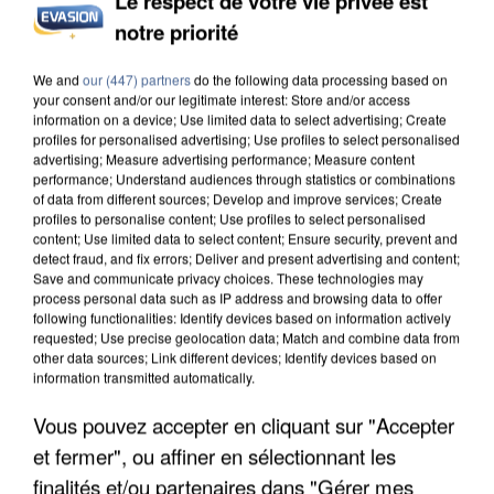
Le respect de votre vie privée est
notre priorité
We and
our (447) partners
do the following data processing based on
your consent and/or our legitimate interest: Store and/or access
L’UN DES FONDATEURS SUPPOSÉS DE LA DZ
information on a device; Use limited data to select advertising; Create
profiles for personalised advertising; Use profiles to select personalised
MAFIA INTERPELLÉ EN ALGÉRIE
advertising; Measure advertising performance; Measure content
performance; Understand audiences through statistics or combinations
of data from different sources; Develop and improve services; Create
profiles to personalise content; Use profiles to select personalised
content; Use limited data to select content; Ensure security, prevent and
detect fraud, and fix errors; Deliver and present advertising and content;
Save and communicate privacy choices. These technologies may
process personal data such as IP address and browsing data to offer
following functionalities: Identify devices based on information actively
requested; Use precise geolocation data; Match and combine data from
other data sources; Link different devices; Identify devices based on
information transmitted automatically.
Vous pouvez accepter en cliquant sur "Accepter
et fermer", ou affiner en sélectionnant les
finalités et/ou partenaires dans "Gérer mes