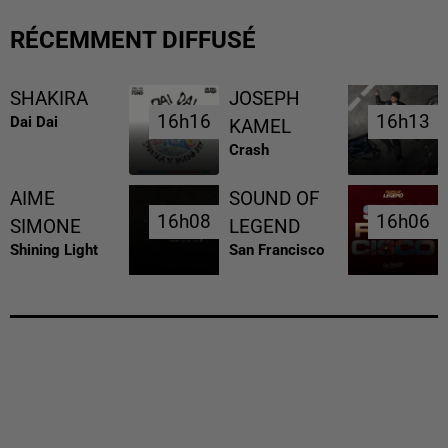
RÉCEMMENT DIFFUSÉ
SHAKIRA
JOSEPH
16h16
16h16
16h13
16h13
Dai Dai
KAMEL
Crash
AIME
SOUND OF
16h08
16h08
16h06
16h06
SIMONE
LEGEND
Shining Light
San Francisco