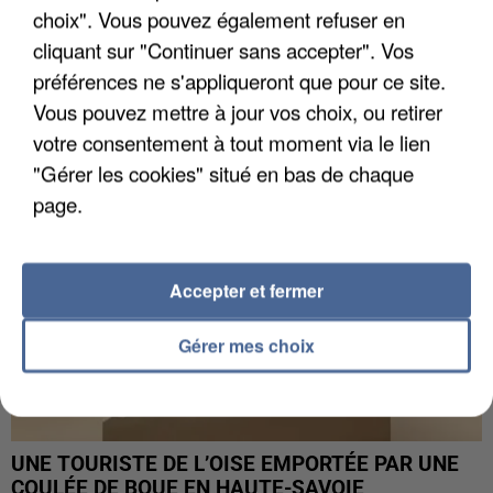
choix". Vous pouvez également refuser en
UN SECOND CADRE DE LA DZ MAFIA
cliquant sur "Continuer sans accepter". Vos
INTERPELLÉ EN ALGÉRIE
préférences ne s'appliqueront que pour ce site.
Vous pouvez mettre à jour vos choix, ou retirer
votre consentement à tout moment via le lien
"Gérer les cookies" situé en bas de chaque
page.
Accepter et fermer
Gérer mes choix
UNE TOURISTE DE L’OISE EMPORTÉE PAR UNE
COULÉE DE BOUE EN HAUTE-SAVOIE