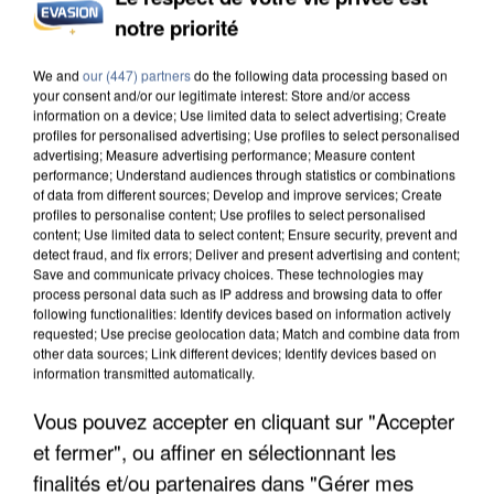
notre priorité
We and
our (447) partners
do the following data processing based on
your consent and/or our legitimate interest: Store and/or access
L’UN DES FONDATEURS SUPPOSÉS DE LA DZ
information on a device; Use limited data to select advertising; Create
MAFIA INTERPELLÉ EN ALGÉRIE
profiles for personalised advertising; Use profiles to select personalised
advertising; Measure advertising performance; Measure content
performance; Understand audiences through statistics or combinations
of data from different sources; Develop and improve services; Create
profiles to personalise content; Use profiles to select personalised
content; Use limited data to select content; Ensure security, prevent and
detect fraud, and fix errors; Deliver and present advertising and content;
Save and communicate privacy choices. These technologies may
process personal data such as IP address and browsing data to offer
following functionalities: Identify devices based on information actively
requested; Use precise geolocation data; Match and combine data from
other data sources; Link different devices; Identify devices based on
information transmitted automatically.
Vous pouvez accepter en cliquant sur "Accepter
et fermer", ou affiner en sélectionnant les
finalités et/ou partenaires dans "Gérer mes