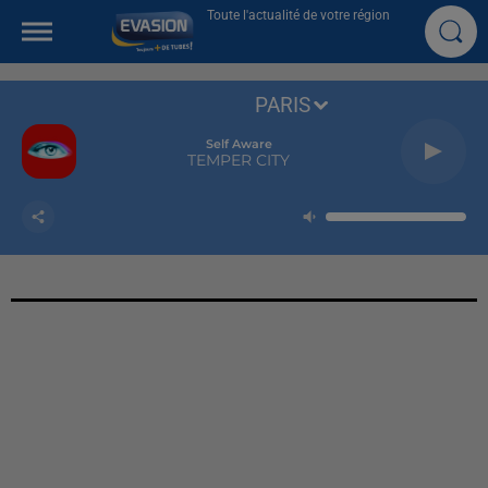
Toute l'actualité de votre région
PARIS
Self Aware
TEMPER CITY