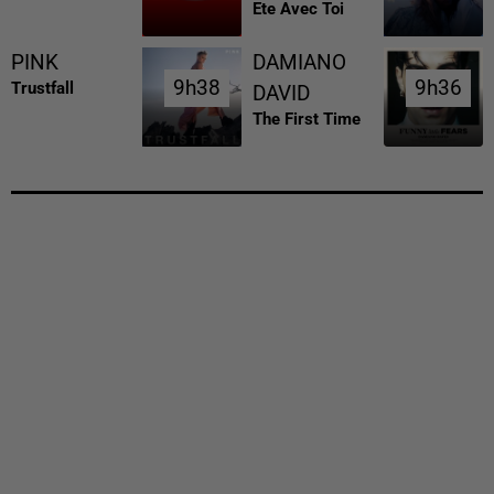
Ete Avec Toi
PINK
DAMIANO
9h38
9h38
9h36
9h36
Trustfall
DAVID
The First Time