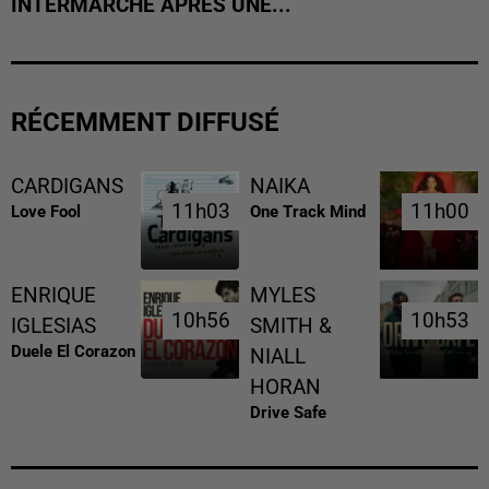
INTERMARCHÉ APRÈS UNE...
RÉCEMMENT DIFFUSÉ
CARDIGANS
NAIKA
11h03
11h03
11h00
11h00
Love Fool
One Track Mind
ENRIQUE
MYLES
10h56
10h56
10h53
10h53
IGLESIAS
SMITH &
Duele El Corazon
NIALL
HORAN
Drive Safe