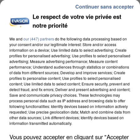
Continuer sans accepter
Le respect de votre vie privée est
notre priorité
We and
our (447) partners
do the following data processing based on
your consent and/or our legitimate interest: Store and/or access
information on a device; Use limited data to select advertising; Create
L’UN DES FONDATEURS SUPPOSÉS DE LA DZ
profiles for personalised advertising; Use profiles to select personalised
MAFIA INTERPELLÉ EN ALGÉRIE
advertising; Measure advertising performance; Measure content
performance; Understand audiences through statistics or combinations
of data from different sources; Develop and improve services; Create
profiles to personalise content; Use profiles to select personalised
content; Use limited data to select content; Ensure security, prevent and
detect fraud, and fix errors; Deliver and present advertising and content;
Save and communicate privacy choices. These technologies may
process personal data such as IP address and browsing data to offer
following functionalities: Identify devices based on information actively
requested; Use precise geolocation data; Match and combine data from
other data sources; Link different devices; Identify devices based on
information transmitted automatically.
Vous pouvez accepter en cliquant sur "Accepter