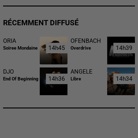
RÉCEMMENT DIFFUSÉ
ORIA
OFENBACH
14h45
14h45
14h39
14h39
Soiree Mondaine
Overdrive
DJO
ANGELE
14h36
14h36
14h34
14h34
End Of Beginning
Libre