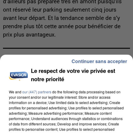
d’ailleurs pas préparée très en amont puisqu’ils
ont réservé leur parking seulement cinq jours
avant leur départ. Et la tendance semble de s’y
prendre plus tôt cette année pour bénéficier de
prix plus avantageux.
Continuer sans accepter
LES ARTICLES LES PLUS VUS
Le respect de votre vie privée est
notre priorité
We and
our (447) partners
do the following data processing based on
your consent and/or our legitimate interest: Store and/or access
information on a device; Use limited data to select advertising; Create
profiles for personalised advertising; Use profiles to select personalised
advertising; Measure advertising performance; Measure content
performance; Understand audiences through statistics or combinations
of data from different sources; Develop and improve services; Create
profiles to personalise content; Use profiles to select personalised