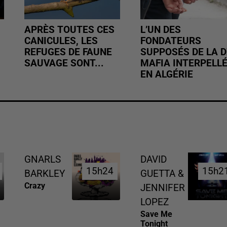
APRÈS TOUTES CES
L’UN DES
CANICULES, LES
FONDATEURS
REFUGES DE FAUNE
SUPPOSÉS DE LA D
SAUVAGE SONT...
MAFIA INTERPELL
EN ALGÉRIE
GNARLS
DAVID
15h24
15h24
15h2
15h2
BARKLEY
GUETTA &
Crazy
JENNIFER
LOPEZ
Save Me
Tonight