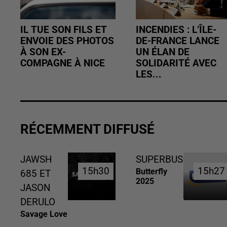
IL TUE SON FILS ET
INCENDIES : L’ÎLE-
ENVOIE DES PHOTOS
DE-FRANCE LANCE
À SON EX-
UN ÉLAN DE
COMPAGNE À NICE
SOLIDARITÉ AVEC
LES...
RÉCEMMENT DIFFUSÉ
JAWSH
SUPERBUS
15h30
15h30
15h27
15h27
Butterfly
685 ET
2025
JASON
DERULO
Savage Love