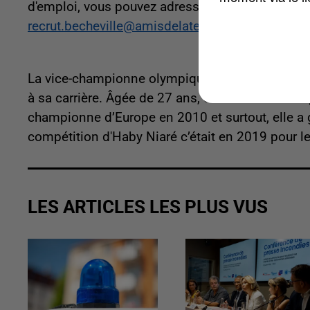
d'emploi, vous pouvez adresser votre candidature
recrut.becheville@amisdelatelier.org
La vice-championne olympique de Taekwondo Hab
à sa carrière. Âgée de 27 ans, elle a eu un sa
championne d’Europe en 2010 et surtout, elle a 
compétition d'Haby Niaré c’était en 2019 pour l
LES ARTICLES LES PLUS VUS