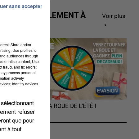
uer sans accepter
ACTUELLEMENT À
Voir plus
GAGNER
erest: Store and/or
tising; Use profiles to
tand audiences through
personalise content; Use
 fraud, and fix errors;
 may process personal
mation actively
s
vices; Identify devices
 sélectionnant
TOURNEZ LA ROUE DE L'ÉTÉ !
lement refuser
eront que pour
nt à tout