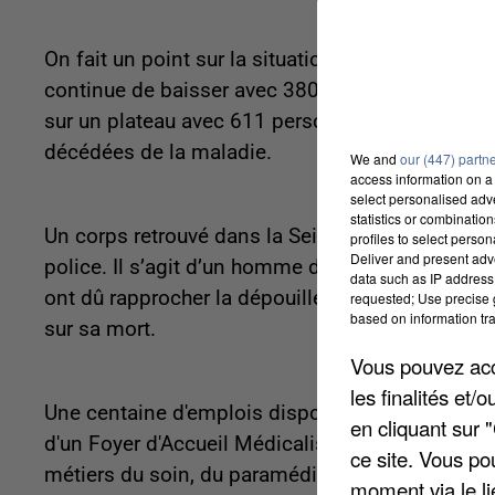
On fait un point sur la situation sanitaire liée 
continue de baisser avec 380 cas positifs pour 
sur un plateau avec 611 personnes prises en c
décédées de la maladie.
We and
our (447) partn
access information on a 
select personalised ad
statistics or combinatio
Un corps retrouvé dans la Seine à Conflans-Saint
profiles to select person
Deliver and present adv
police. Il s’agit d’un homme de 38 ans, disparu d
data such as IP address 
ont dû rapprocher la dépouille vers le bord de l’
requested; Use precise g
based on information tra
sur sa mort.
Vous pouvez acce
les finalités et
Une centaine d'emplois disponibles dans le médi
en cliquant sur 
d'un Foyer d'Accueil Médicalisé sur le site de B
ce site. Vous po
métiers du soin, du paramédical, de l'éducatif ou 
moment via le li