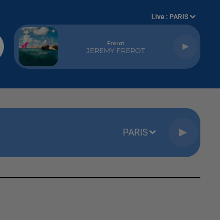
Live :
PARIS
Frerot
JEREMY FREROT
PARIS