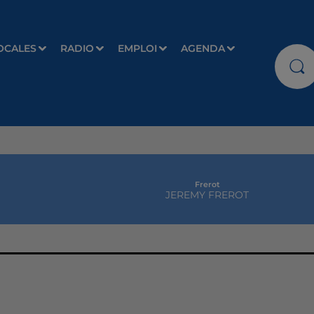
OCALES
RADIO
EMPLOI
AGENDA
Frerot
JEREMY FREROT