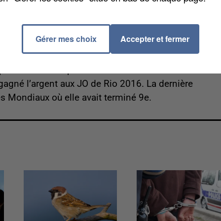
, avec CV et lettre de motivation, à l'adresse
Gérer mes choix
Accepter et fermer
y Niaré, originaire de Mantes la Jolie, met un term
cré palmarès. Championne du monde des moins en 201
gagné l’argent aux JO de Rio 2016. La dernière
es Mondiaux où elle avait terminé 9e.