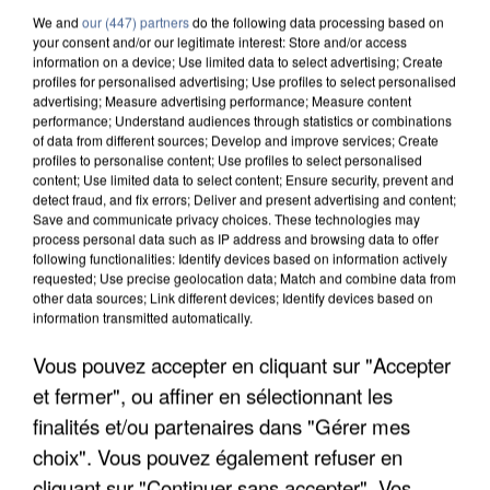
We and
our (447) partners
do the following data processing based on
your consent and/or our legitimate interest: Store and/or access
information on a device; Use limited data to select advertising; Create
profiles for personalised advertising; Use profiles to select personalised
advertising; Measure advertising performance; Measure content
performance; Understand audiences through statistics or combinations
of data from different sources; Develop and improve services; Create
profiles to personalise content; Use profiles to select personalised
content; Use limited data to select content; Ensure security, prevent and
detect fraud, and fix errors; Deliver and present advertising and content;
Save and communicate privacy choices. These technologies may
process personal data such as IP address and browsing data to offer
following functionalities: Identify devices based on information actively
requested; Use precise geolocation data; Match and combine data from
other data sources; Link different devices; Identify devices based on
information transmitted automatically.
Vous pouvez accepter en cliquant sur "Accepter
INCENDIES : L’ÎLE-DE-FRANCE LANCE UN ÉLAN
et fermer", ou affiner en sélectionnant les
DE SOLIDARITÉ AVEC LES...
finalités et/ou partenaires dans "Gérer mes
choix". Vous pouvez également refuser en
cliquant sur "Continuer sans accepter". Vos