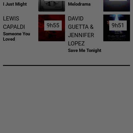
I Just Might
Melodrama
LEWIS
DAVID
9h55
9h55
9h51
9h51
CAPALDI
GUETTA &
Someone You
JENNIFER
Loved
LOPEZ
Save Me Tonight