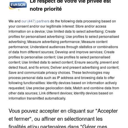
Le respect de votre vie privée est
notre priorité
We and
our (447) partners
do the following data processing based on
your consent and/or our legitimate interest: Store and/or access
IL TUE SON FILS ET ENVOIE DES PHOTOS À SON
information on a device; Use limited data to select advertising; Create
profiles for personalised advertising; Use profiles to select personalised
EX-COMPAGNE À NICE
advertising; Measure advertising performance; Measure content
performance; Understand audiences through statistics or combinations
of data from different sources; Develop and improve services; Create
profiles to personalise content; Use profiles to select personalised
content; Use limited data to select content; Ensure security, prevent and
detect fraud, and fix errors; Deliver and present advertising and content;
Save and communicate privacy choices. These technologies may
process personal data such as IP address and browsing data to offer
following functionalities: Identify devices based on information actively
requested; Use precise geolocation data; Match and combine data from
other data sources; Link different devices; Identify devices based on
information transmitted automatically.
Vous pouvez accepter en cliquant sur "Accepter
et fermer", ou affiner en sélectionnant les
finalités et/ou partenaires dans "Gérer mes