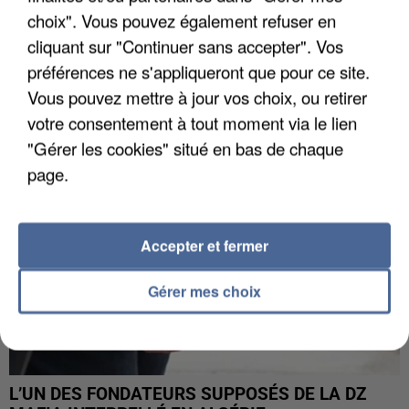
choix". Vous pouvez également refuser en
APRÈS TOUTES CES CANICULES, LES REFUGES
cliquant sur "Continuer sans accepter". Vos
DE FAUNE SAUVAGE SONT...
préférences ne s'appliqueront que pour ce site.
Vous pouvez mettre à jour vos choix, ou retirer
votre consentement à tout moment via le lien
"Gérer les cookies" situé en bas de chaque
page.
Accepter et fermer
Gérer mes choix
L’UN DES FONDATEURS SUPPOSÉS DE LA DZ