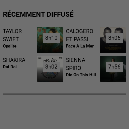
RÉCEMMENT DIFFUSÉ
TAYLOR
CALOGERO
8h10
8h10
8h06
8h06
SWIFT
ET PASSI
Opalite
Face A La Mer
SHAKIRA
SIENNA
8h02
8h02
7h56
7h56
Dai Dai
SPIRO
Die On This Hill