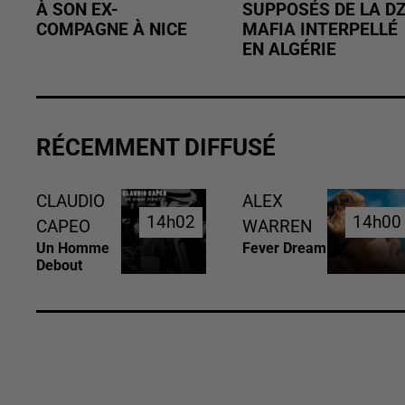
À SON EX-
SUPPOSÉS DE LA D
COMPAGNE À NICE
MAFIA INTERPELLÉ
EN ALGÉRIE
RÉCEMMENT DIFFUSÉ
CLAUDIO
ALEX
14h02
14h02
14h00
14h00
CAPEO
WARREN
Un Homme
Fever Dream
Debout