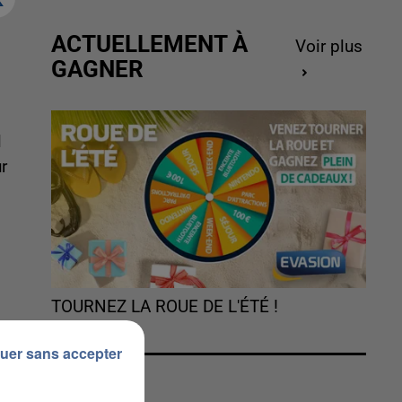
ACTUELLEMENT À
Voir plus
GAGNER
l
r
TOURNEZ LA ROUE DE L'ÉTÉ !
uer sans accepter
es