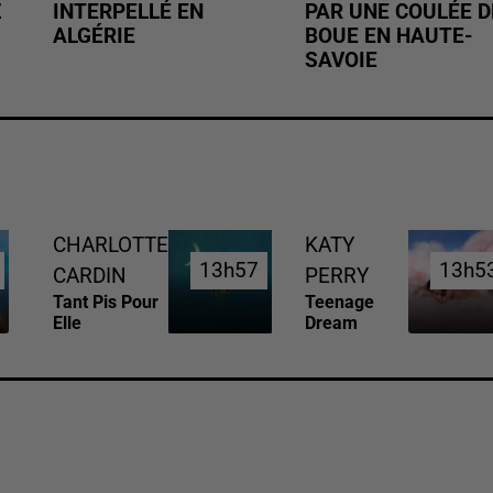
Z
INTERPELLÉ EN
PAR UNE COULÉE D
ALGÉRIE
BOUE EN HAUTE-
SAVOIE
CHARLOTTE
KATY
13h57
13h57
13h5
13h5
CARDIN
PERRY
Tant Pis Pour
Teenage
Elle
Dream