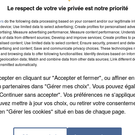
lbiac à Paris, ils contestent la réforme de l’accès a
Le respect de votre vie privée est notre priorité
ers
do the following data processing based on your consent and/or our legitimate int
device; Use limited data to select advertising; Create profiles for personalised adver
vertising; Measure advertising performance; Measure content performance; Unders
ns of data from different sources; Develop and improve services; Create profiles to 
alised content; Use limited data to select content; Ensure security, prevent and detect
emain en Seine-et-Marne
ertising and content; Save and communicate privacy choices. These technologies
and browsing data to offer following functionalities: Identify devices based on infor
eolocation data; Match and combine data from other data sources; Link different de
nsmitted automatically.
asin Leroy Merlin de Brie-Comte-Robert. C’est le mome
pter en cliquant sur "Accepter et fermer", ou affiner en
s. L’organisme Eco DDS vous invite à venir déposer v
/ou partenaires dans "Gérer mes choix". Vous pouvez éga
t produits de cheminées usagés, qu’ils soient vides o
"Continuer sans accepter". Vos préférences ne s'appliqu
 à 17h pour vous rappeler les bons gestes de
uvez mettre à jour vos choix, ou retirer votre consenteme
 le site www.ecodds.com.
en "Gérer les cookies" situé en bas de chaque page.
ais