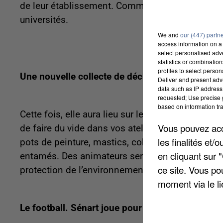
de leur établissement. Comme les étudiants de To
universités.
We and
our (447) partn
access information on a 
select personalised ad
statistics or combinatio
profiles to select person
Une nouvelle collecte de déchets chimiques d
Deliver and present adv
data such as IP address 
requested; Use precise g
based on information tra
Cette fois, elle aura lieu sur le parking du mag
Vous pouvez acce
de faire du vide dans vos ateliers et vos garage
les finalités et
pots de peinture, mastics, colles, désherbants e
en cliquant sur 
entamés. Des animateurs seront présents de 10h
ce site. Vous po
protection de l’environnement. Plus d’infos sur
moment via le li
Le football. Sénart joue pour l’honneur désorm