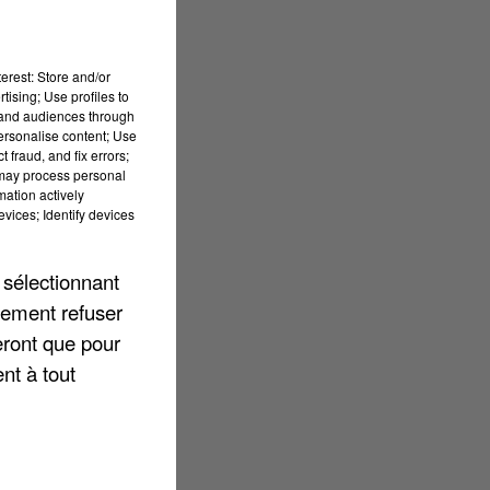
ux
erest: Store and/or
tising; Use profiles to
tand audiences through
personalise content; Use
 fraud, and fix errors;
 may process personal
mation actively
vices; Identify devices
nt
 sélectionnant
os
lement refuser
u
eront que pour
nt à tout