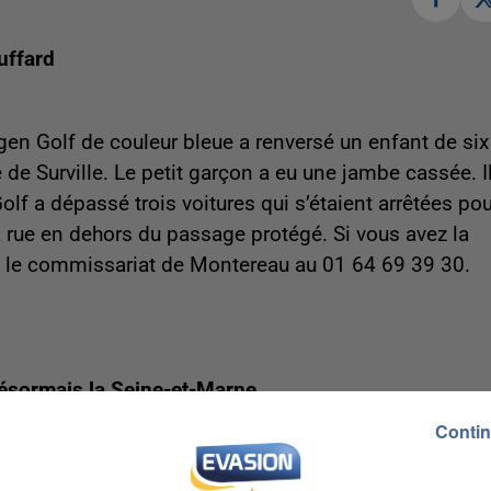
uffard
gen Golf de couleur bleue a renversé un enfant de six
 de Surville. Le petit garçon a eu une jambe cassée. I
olf a dépassé trois voitures qui s’étaient arrêtées pou
la rue en dehors du passage protégé. Si vous avez la
z le commissariat de Montereau au 01 64 69 39 30.
ésormais la Seine-et-Marne
Contin
an-en-Brie, envisagent de manifester devant les grill