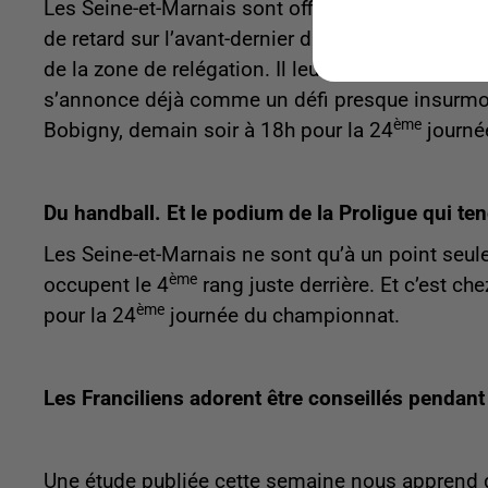
Les Seine-et-Marnais sont officiellement relégué
de retard sur l’avant-dernier du classement régi
de la zone de relégation. Il leur reste seulement
s’annonce déjà comme un défi presque insurmont
ème
Bobigny, demain soir à 18h pour la 24
journé
Du handball. Et le podium de la Proligue qui te
Les Seine-et-Marnais ne sont qu’à un point seule
ème
occupent le 4
rang juste derrière. Et c’est che
ème
pour la 24
journée du championnat.
Les Franciliens adorent être conseillés pendant 
Une étude publiée cette semaine nous apprend qu