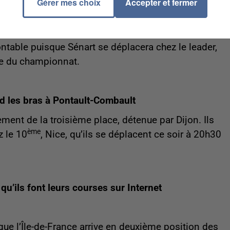
Gérer mes choix
Accepter et fermer
s en régional pour la saison prochaine. Avec dix poin
onal, ils n’ont désormais plus aucune chance de sortir
 trois matches à jouer en National 3. Et le premier
able puisque Sénart se déplacera chez le leader,
e du championnat.
nd les bras à Pontault-Combault
ment de la troisième place, détenue par Dijon. Ils
ème
z le 10
, Nice, qu’ils se déplacent ce soir à 20h30
qu’ils font leurs courses sur Internet
e l’Île-de-France arrive en deuxième position des