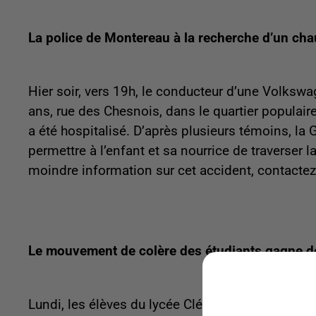
La police de Montereau à la recherche d’un cha
Hier soir, vers 19h, le conducteur d’une Volkswa
ans, rue des Chesnois, dans le quartier populaire
a été hospitalisé. D’après plusieurs témoins, la G
permettre à l’enfant et sa nourrice de traverser 
moindre information sur cet accident, contacte
Le mouvement de colère des étudiants gagne d
Lundi, les élèves du lycée Clément Ader, à Tourn