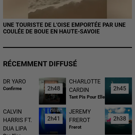
UNE TOURISTE DE L’OISE EMPORTÉE PAR UNE
COULÉE DE BOUE EN HAUTE-SAVOIE
RÉCEMMENT DIFFUSÉ
DR YARO
CHARLOTTE
2h48
2h48
2h45
2h45
Confirme
CARDIN
Tant Pis Pour Elle
CALVIN
JEREMY
2h41
2h41
2h38
2h38
HARRIS FT.
FREROT
Frerot
DUA LIPA