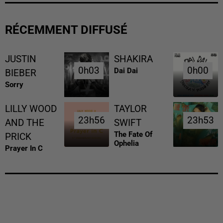
RÉCEMMENT DIFFUSÉ
JUSTIN
SHAKIRA
0h03
0h03
0h00
0h00
Dai Dai
BIEBER
Sorry
LILLY WOOD
TAYLOR
23h56
23h56
23h53
23h53
AND THE
SWIFT
The Fate Of
PRICK
Ophelia
Prayer In C