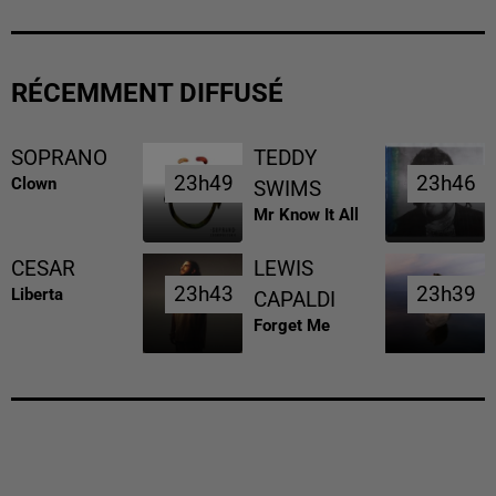
RÉCEMMENT DIFFUSÉ
SOPRANO
TEDDY
23h49
23h49
23h46
23h46
Clown
SWIMS
Mr Know It All
CESAR
LEWIS
23h43
23h43
23h39
23h39
Liberta
CAPALDI
Forget Me