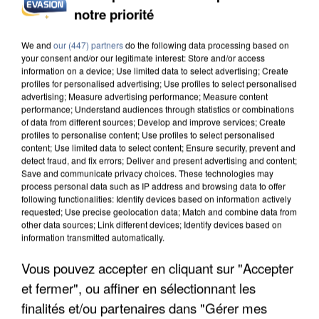
notre priorité
We and
our (447) partners
do the following data processing based on
your consent and/or our legitimate interest: Store and/or access
IL TUE SON FILS ET ENVOIE DES PHOTOS À SON
information on a device; Use limited data to select advertising; Create
EX-COMPAGNE À NICE
profiles for personalised advertising; Use profiles to select personalised
advertising; Measure advertising performance; Measure content
performance; Understand audiences through statistics or combinations
of data from different sources; Develop and improve services; Create
profiles to personalise content; Use profiles to select personalised
content; Use limited data to select content; Ensure security, prevent and
detect fraud, and fix errors; Deliver and present advertising and content;
Save and communicate privacy choices. These technologies may
process personal data such as IP address and browsing data to offer
following functionalities: Identify devices based on information actively
requested; Use precise geolocation data; Match and combine data from
other data sources; Link different devices; Identify devices based on
information transmitted automatically.
Vous pouvez accepter en cliquant sur "Accepter
et fermer", ou affiner en sélectionnant les
finalités et/ou partenaires dans "Gérer mes