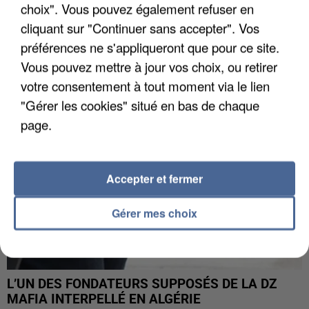
choix". Vous pouvez également refuser en
APRÈS TOUTES CES CANICULES, LES REFUGES
cliquant sur "Continuer sans accepter". Vos
DE FAUNE SAUVAGE SONT...
préférences ne s'appliqueront que pour ce site.
Vous pouvez mettre à jour vos choix, ou retirer
votre consentement à tout moment via le lien
"Gérer les cookies" situé en bas de chaque
page.
Accepter et fermer
Gérer mes choix
L’UN DES FONDATEURS SUPPOSÉS DE LA DZ
MAFIA INTERPELLÉ EN ALGÉRIE