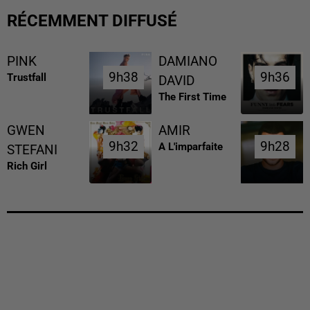
RÉCEMMENT DIFFUSÉ
PINK
DAMIANO
9h38
9h38
9h36
9h36
Trustfall
DAVID
The First Time
GWEN
AMIR
9h32
9h32
9h28
9h28
A L'imparfaite
STEFANI
Rich Girl