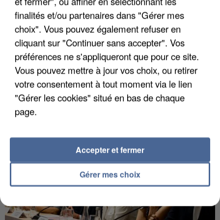
et fermer", ou affiner en sélectionnant les
finalités et/ou partenaires dans "Gérer mes
choix". Vous pouvez également refuser en
cliquant sur "Continuer sans accepter". Vos
préférences ne s'appliqueront que pour ce site.
Vous pouvez mettre à jour vos choix, ou retirer
votre consentement à tout moment via le lien
IL TUE SON FILS ET ENVOIE DES PHOTOS À SON
EX-COMPAGNE À NICE
"Gérer les cookies" situé en bas de chaque
page.
Accepter et fermer
Gérer mes choix