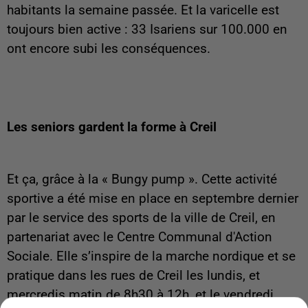
habitants la semaine passée. Et la varicelle est
toujours bien active : 33 Isariens sur 100.000 en
ont encore subi les conséquences.
Les seniors gardent la forme à Creil
Et ça, grâce à la « Bungy pump ». Cette activité
sportive a été mise en place en septembre dernier
par le service des sports de la ville de Creil, en
partenariat avec le Centre Communal d'Action
Sociale. Elle s’inspire de la marche nordique et se
pratique dans les rues de Creil les lundis, et
mercredis matin de 8h30 à 12h, et le vendredi