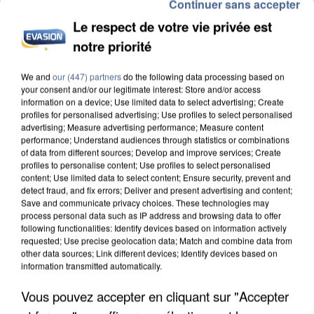
Continuer sans accepter
après-midi de 13h30 à 16h30. Il faut toutefois
Le respect de votre vie privée est
répondre à certains critères de santé avant
notre priorité
d’intégrer l’un des deux groupes de 15 personnes.
Plus d'infos au 03 44 62 70 36.
We and
our (447) partners
do the following data processing based on
your consent and/or our legitimate interest: Store and/or access
information on a device; Use limited data to select advertising; Create
profiles for personalised advertising; Use profiles to select personalised
advertising; Measure advertising performance; Measure content
performance; Understand audiences through statistics or combinations
of data from different sources; Develop and improve services; Create
LES ARTICLES LES PLUS VUS
profiles to personalise content; Use profiles to select personalised
content; Use limited data to select content; Ensure security, prevent and
detect fraud, and fix errors; Deliver and present advertising and content;
Save and communicate privacy choices. These technologies may
process personal data such as IP address and browsing data to offer
following functionalities: Identify devices based on information actively
requested; Use precise geolocation data; Match and combine data from
other data sources; Link different devices; Identify devices based on
information transmitted automatically.
Vous pouvez accepter en cliquant sur "Accepter