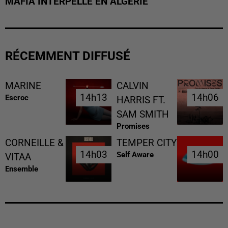
MAFIA INTERPELLÉ EN ALGÉRIE
RÉCEMMENT DIFFUSÉ
MARINE
CALVIN
14h13
14h13
14h06
14h06
Escroc
HARRIS FT.
SAM SMITH
Promises
CORNEILLE &
TEMPER CITY
14h03
14h03
14h00
14h00
Self Aware
VITAA
Ensemble