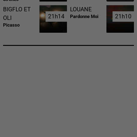
BIGFLO ET
LOUANE
21h14
21h14
21h10
21h10
Pardonne Moi
OLI
Picasso