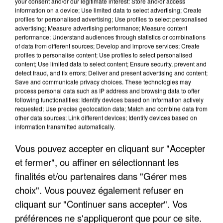
your consent and/or our legitimate interest: Store and/or access
information on a device; Use limited data to select advertising; Create
profiles for personalised advertising; Use profiles to select personalised
advertising; Measure advertising performance; Measure content
performance; Understand audiences through statistics or combinations
of data from different sources; Develop and improve services; Create
profiles to personalise content; Use profiles to select personalised
content; Use limited data to select content; Ensure security, prevent and
detect fraud, and fix errors; Deliver and present advertising and content;
Save and communicate privacy choices. These technologies may
process personal data such as IP address and browsing data to offer
following functionalities: Identify devices based on information actively
requested; Use precise geolocation data; Match and combine data from
other data sources; Link different devices; Identify devices based on
information transmitted automatically.
Vous pouvez accepter en cliquant sur "Accepter
INCENDIES : L’ÎLE-DE-FRANCE LANCE UN ÉLAN
et fermer", ou affiner en sélectionnant les
DE SOLIDARITÉ AVEC LES...
finalités et/ou partenaires dans "Gérer mes
choix". Vous pouvez également refuser en
cliquant sur "Continuer sans accepter". Vos
préférences ne s'appliqueront que pour ce site.