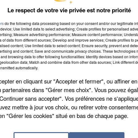
Le respect de votre vie privée est notre priorité
ers
do the following data processing based on your consent and/or our legitimate int
device; Use limited data to select advertising; Create profiles for personalised adver
lomètres d’écart dans la Somme.
vertising; Measure advertising performance; Measure content performance; Unders
ns of data from different sources; Develop and improve services; Create profiles to 
tervalles.
alised content; Use limited data to select content; Ensure security, prevent and detect
ertising and content; Save and communicate privacy choices. These technologies
a été impliqué.
and browsing data to offer following functionalities: Identify devices based on infor
eolocation data; Match and combine data from other data sources; Link different de
s blessés dans une voiture.
nsmitted automatically.
de l’hôpital de Péronne.
pter en cliquant sur "Accepter et fermer", ou affiner en
/ou partenaires dans "Gérer mes choix". Vous pouvez éga
"Continuer sans accepter". Vos préférences ne s'appliqu
 l’objet d’une surveillance accrue.
uvez mettre à jour vos choix, ou retirer votre consenteme
, dont la Somme, sont placé en alerte jaune concernan
en "Gérer les cookies" situé en bas de chaque page.
é d’incendie.