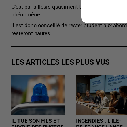
C’est par ailleurs quasiment tout le nord de l’h
phénomène.
Il est donc conseillé de rester prudent aux abor
resteront hautes.
LES ARTICLES LES PLUS VUS
IL TUE SON FILS ET
INCENDIES : L’ÎLE-