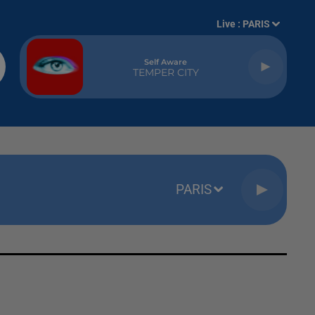
Live :
PARIS
Self Aware
TEMPER CITY
PARIS