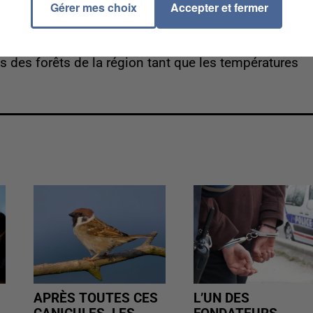
Gérer mes choix
Accepter et fermer
exagone, excepté la Bretagne, qui est concerné par ce
ds des forêts de la région tant que les températures
APRÈS TOUTES CES
L’UN DES