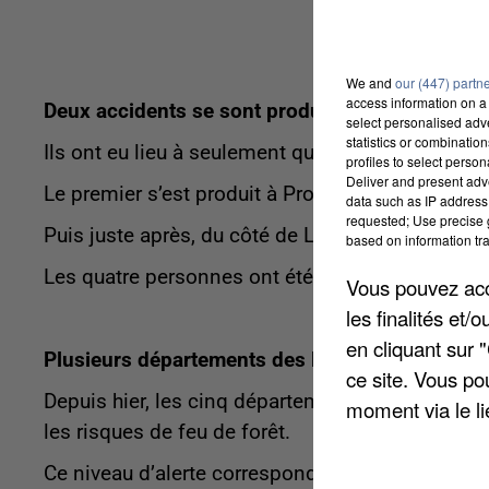
We and
our (447) partn
access information on a 
Deux accidents se sont produits à quelques ki
select personalised ad
statistics or combinatio
Ils ont eu lieu à seulement quelques minutes d’in
profiles to select person
Deliver and present adv
Le premier s’est produit à Proyart, où un motard 
data such as IP address 
requested; Use precise g
Puis juste après, du côté de Lihons, faisant troi
based on information tra
Les quatre personnes ont été transporté du côté 
Vous pouvez acce
les finalités et
en cliquant sur 
Plusieurs départements des Hauts de France font
ce site. Vous po
Depuis hier, les cinq départements de la région
moment via le li
les risques de feu de forêt.
Ce niveau d’alerte correspond à un risque modér