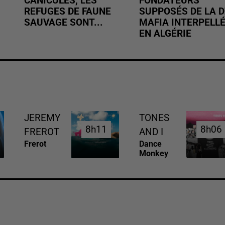
CANICULES, LES
FONDATEURS
REFUGES DE FAUNE
SUPPOSÉS DE LA D
SAUVAGE SONT...
MAFIA INTERPELL
EN ALGÉRIE
JEREMY
TONES
8h11
8h11
8h06
8h06
FREROT
AND I
Frerot
Dance
Monkey