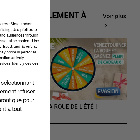
ACTUELLEMENT À
Voir plus
GAGNER
erest: Store and/or
tising; Use profiles to
tand audiences through
personalise content; Use
 fraud, and fix errors;
 may process personal
mation actively
vices; Identify devices
 sélectionnant
lement refuser
eront que pour
TOURNEZ LA ROUE DE L'ÉTÉ !
nt à tout
t