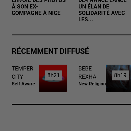
ENVOIE DES PHOTOS
DE-FRANCE LANCE
À SON EX-
UN ÉLAN DE
COMPAGNE À NICE
SOLIDARITÉ AVEC
LES...
RÉCEMMENT DIFFUSÉ
TEMPER
BEBE
8h21
8h21
8h19
8h19
CITY
REXHA
Self Aware
New Religion