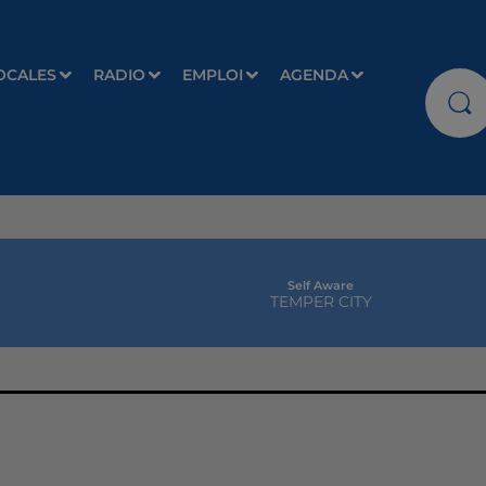
OCALES
RADIO
EMPLOI
AGENDA
Self Aware
TEMPER CITY