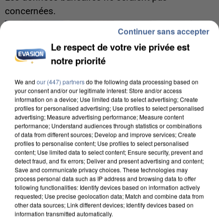
concernées.
Continuer sans accepter
Le respect de votre vie privée est
notre priorité
We and
our (447) partners
do the following data processing based on
your consent and/or our legitimate interest: Store and/or access
information on a device; Use limited data to select advertising; Create
profiles for personalised advertising; Use profiles to select personalised
advertising; Measure advertising performance; Measure content
performance; Understand audiences through statistics or combinations
of data from different sources; Develop and improve services; Create
profiles to personalise content; Use profiles to select personalised
content; Use limited data to select content; Ensure security, prevent and
detect fraud, and fix errors; Deliver and present advertising and content;
Save and communicate privacy choices. These technologies may
process personal data such as IP address and browsing data to offer
following functionalities: Identify devices based on information actively
8h00
requested; Use precise geolocation data; Match and combine data from
Un second cadre de la DZ Mafia interpellé en
other data sources; Link different devices; Identify devices based on
Algérie
information transmitted automatically.