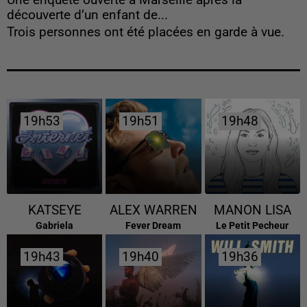
découverte d’un enfant de...
Trois personnes ont été placées en garde à vue.
19h53
19h53
19h51
19h51
19h48
19h48
KATSEYE
ALEX WARREN
MANON LISA
Gabriela
Fever Dream
Le Petit Pecheur
19h43
19h43
19h40
19h40
19h36
19h36