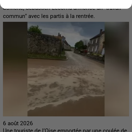
ingérences...
Sollicité, Sébastien Lecornu annonce un "travail
commun" avec les partis à la rentrée.
6 août 2026
Une touriste de l’Oise emportée par une coulée de