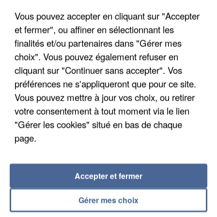
Un cofondateur du réseau avait été interpellé
Vous pouvez accepter en cliquant sur "Accepter
quelques jours plus tôt.
et fermer", ou affiner en sélectionnant les
finalités et/ou partenaires dans "Gérer mes
choix". Vous pouvez également refuser en
cliquant sur "Continuer sans accepter". Vos
préférences ne s'appliqueront que pour ce site.
Vous pouvez mettre à jour vos choix, ou retirer
votre consentement à tout moment via le lien
"Gérer les cookies" situé en bas de chaque
page.
Accepter et fermer
6 août 2026
Gérer mes choix
Gabriel Attal et Raphaël Glucksmann visés par des