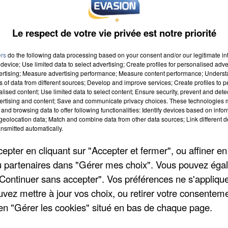
Le respect de votre vie privée est notre priorité
ers
do the following data processing based on your consent and/or our legitimate int
device; Use limited data to select advertising; Create profiles for personalised adver
vertising; Measure advertising performance; Measure content performance; Unders
ns of data from different sources; Develop and improve services; Create profiles to 
 à 8h00
alised content; Use limited data to select content; Ensure security, prevent and detect
ertising and content; Save and communicate privacy choices. These technologies
 à 18h59
and browsing data to offer following functionalities: Identify devices based on infor
eolocation data; Match and combine data from other data sources; Link different de
nsmitted automatically.
pter en cliquant sur "Accepter et fermer", ou affiner en
 - Salle des fêtes
/ou partenaires dans "Gérer mes choix". Vous pouvez éga
"Continuer sans accepter". Vos préférences ne s'appliqu
uvez mettre à jour vos choix, ou retirer votre consenteme
en "Gérer les cookies" situé en bas de chaque page.