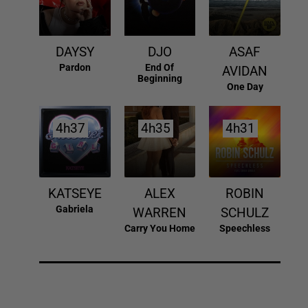
DAYSY
DJO
ASAF
Pardon
End Of
AVIDAN
Beginning
One Day
4h37
4h37
4h35
4h35
4h31
4h31
KATSEYE
ALEX
ROBIN
Gabriela
WARREN
SCHULZ
Carry You Home
Speechless