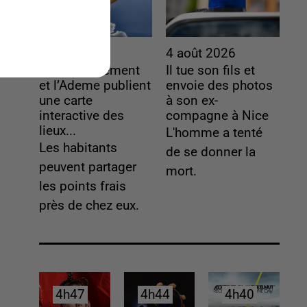
4 août 2026
4 août 2026
Le gouvernement
Il tue son fils et
et l’Ademe publient
envoie des photos
une carte
à son ex-
interactive des
compagne à Nice
lieux...
L'homme a tenté
Les habitants
de se donner la
peuvent partager
mort.
les points frais
près de chez eux.
4h47
4h47
4h44
4h44
4h40
4h40