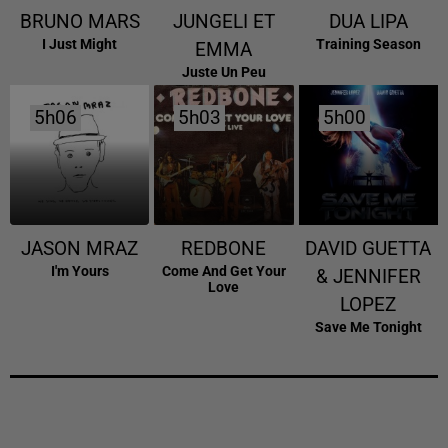
BRUNO MARS
JUNGELI ET
DUA LIPA
I Just Might
Training Season
EMMA
Juste Un Peu
5h06
5h06
5h03
5h03
5h00
5h00
JASON MRAZ
REDBONE
DAVID GUETTA
I'm Yours
Come And Get Your
& JENNIFER
Love
LOPEZ
Save Me Tonight