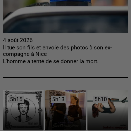
4 août 2026
Il tue son fils et envoie des photos à son ex-
compagne à Nice
L'homme a tenté de se donner la mort.
5h15
5h15
5h13
5h13
5h10
5h10