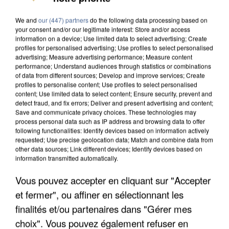
We and
our (447) partners
do the following data processing based on
your consent and/or our legitimate interest: Store and/or access
information on a device; Use limited data to select advertising; Create
profiles for personalised advertising; Use profiles to select personalised
advertising; Measure advertising performance; Measure content
6 août 2026
performance; Understand audiences through statistics or combinations
of data from different sources; Develop and improve services; Create
Une touriste de l’Oise emportée par une coulée de
profiles to personalise content; Use profiles to select personalised
boue en Haute-Savoie
content; Use limited data to select content; Ensure security, prevent and
Son corps a été retrouvé à cinq kilomètres de là.
detect fraud, and fix errors; Deliver and present advertising and content;
Save and communicate privacy choices. These technologies may
process personal data such as IP address and browsing data to offer
following functionalities: Identify devices based on information actively
requested; Use precise geolocation data; Match and combine data from
other data sources; Link different devices; Identify devices based on
information transmitted automatically.
Vous pouvez accepter en cliquant sur "Accepter
et fermer", ou affiner en sélectionnant les
finalités et/ou partenaires dans "Gérer mes
choix". Vous pouvez également refuser en