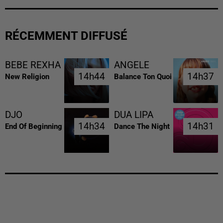
RÉCEMMENT DIFFUSÉ
BEBE REXHA
ANGELE
14h44
14h44
14h37
14h37
New Religion
Balance Ton Quoi
DJO
DUA LIPA
14h34
14h34
14h31
14h31
End Of Beginning
Dance The Night