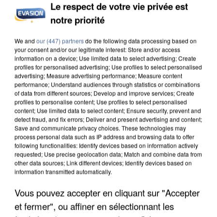
Le respect de votre vie privée est
notre priorité
L’UN DES FONDATEURS SUPPOSÉS DE LA DZ
We and
our (447) partners
do the following data processing based on
MAFIA INTERPELLÉ EN ALGÉRIE
your consent and/or our legitimate interest: Store and/or access
information on a device; Use limited data to select advertising; Create
profiles for personalised advertising; Use profiles to select personalised
advertising; Measure advertising performance; Measure content
performance; Understand audiences through statistics or combinations
of data from different sources; Develop and improve services; Create
profiles to personalise content; Use profiles to select personalised
content; Use limited data to select content; Ensure security, prevent and
detect fraud, and fix errors; Deliver and present advertising and content;
Save and communicate privacy choices. These technologies may
process personal data such as IP address and browsing data to offer
following functionalities: Identify devices based on information actively
requested; Use precise geolocation data; Match and combine data from
other data sources; Link different devices; Identify devices based on
information transmitted automatically.
Vous pouvez accepter en cliquant sur "Accepter
et fermer", ou affiner en sélectionnant les