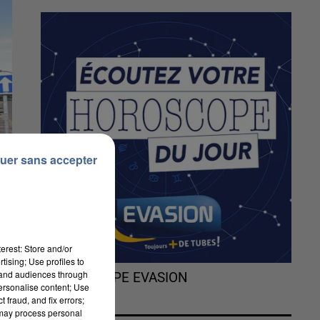
uer sans accepter
erest: Store and/or
tising; Use profiles to
tand audiences through
L'HOROSCOPE EVASION
personalise content; Use
 fraud, and fix errors;
 may process personal