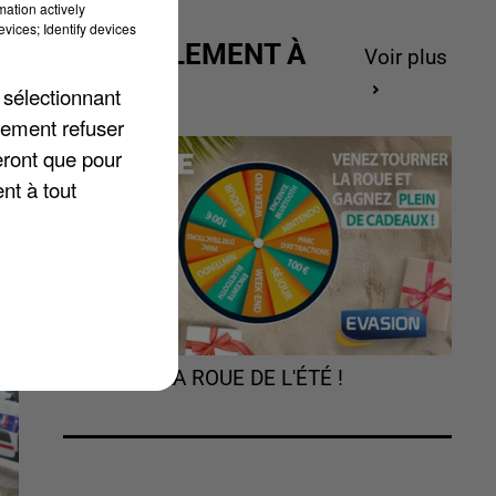
mation actively
e
vices; Identify devices
t
ACTUELLEMENT À
Voir plus
e.
GAGNER
 sélectionnant
lement refuser
l.
eront que pour
nt à tout
TOURNEZ LA ROUE DE L'ÉTÉ !