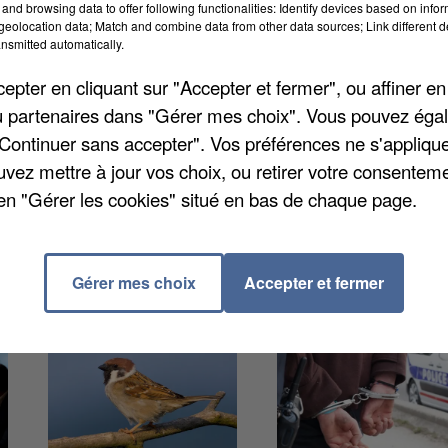
and browsing data to offer following functionalities: Identify devices based on infor
hier un homme poursuivi pour une agression sexuell
eolocation data; Match and combine data from other data sources; Link different de
ne. Cet habitant de la Cité grise, âgée de 25 ans, étai
nsmitted automatically.
et de s'être frotté à lui, il y a tout juste une semain
pter en cliquant sur "Accepter et fermer", ou affiner en
en revanche, reconnu à demi-mots, une attitude
/ou partenaires dans "Gérer mes choix". Vous pouvez éga
. Un comportement qu'il a mis sur le compte de l'alcoo
"Continuer sans accepter". Vos préférences ne s'appliqu
lques jours plus tôt. Il y est retourné pour les 12
uvez mettre à jour vos choix, ou retirer votre consenteme
en "Gérer les cookies" situé en bas de chaque page.
Gérer mes choix
Accepter et fermer