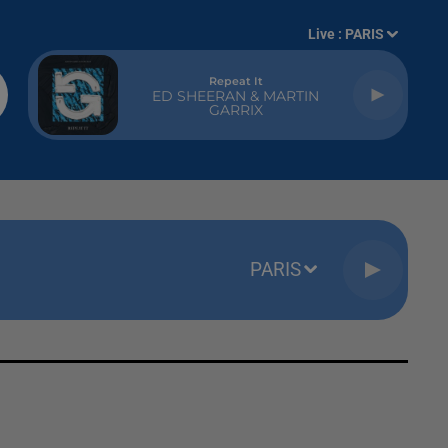
Live :
PARIS
Repeat It
ED SHEERAN & MARTIN
GARRIX
PARIS