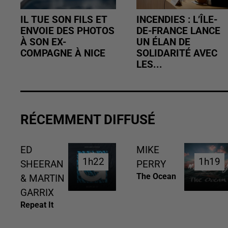
IL TUE SON FILS ET
INCENDIES : L’ÎLE-
ENVOIE DES PHOTOS
DE-FRANCE LANCE
À SON EX-
UN ÉLAN DE
COMPAGNE À NICE
SOLIDARITÉ AVEC
LES...
RÉCEMMENT DIFFUSÉ
ED
MIKE
1h22
1h22
1h19
1h19
SHEERAN
PERRY
The Ocean
& MARTIN
GARRIX
Repeat It