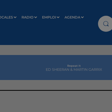
OCALES
RADIO
EMPLOI
AGENDA
Repeat It
ED SHEERAN & MARTIN GARRIX