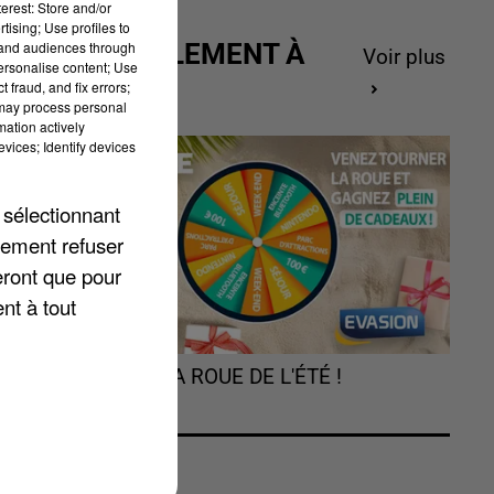
erest: Store and/or
s,
tising; Use profiles to
.
tand audiences through
ACTUELLEMENT À
Voir plus
personalise content; Use
GAGNER
 fraud, and fix errors;
 may process personal
mation actively
vices; Identify devices
.
 sélectionnant
lement refuser
eront que pour
nt à tout
TOURNEZ LA ROUE DE L'ÉTÉ !