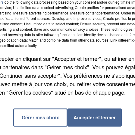
ers
do the following data processing based on your consent and/or our legitimate int
sparition d'une adolescente, mercredi. Âgée de 15 an
device; Use limited data to select advertising; Create profiles for personalised adver
 depuis son départ pour le lycée qui se trouve à Meaux
vertising; Measure advertising performance; Measure content performance; Unders
ns of data from different sources; Develop and improve services; Create profiles to 
rte bancaire. Epileptique, Mélanie prend un traitement
alised content; Use limited data to select content; Ensure security, prevent and detect
des cheveux longs bruns foncés, avec des tresses
ertising and content; Save and communicate privacy choices. These technologies
and browsing data to offer following functionalities: Identify devices based on infor
rpulence normale. Au moment de sa disparition, elle
eolocation data; Match and combine data from other data sources; Link different de
oses. Si vous disposez d'informations, contactez le 17
nsmitted automatically.
pter en cliquant sur "Accepter et fermer", ou affiner en
/ou partenaires dans "Gérer mes choix". Vous pouvez éga
"Continuer sans accepter". Vos préférences ne s'appliqu
uvez mettre à jour vos choix, ou retirer votre consenteme
us du dépôt de cookies que vous avez exprimé. Si
en "Gérer les cookies" situé en bas de chaque page.
er votre accord en cliquant sur le bouton ci-dessous.
cher l'élément
Gérer mes choix
Accepter et fermer