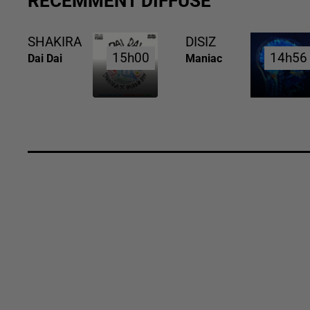
RÉCEMMENT DIFFUSÉ
SHAKIRA
DISIZ
15h00
15h00
14h56
14h56
Dai Dai
Maniac