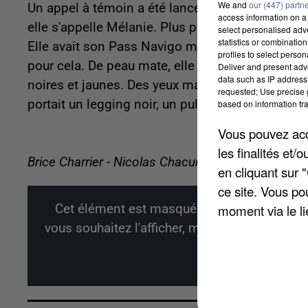
We and
our (447) partn
Un appel à témoin a été lancé en raison de la di
access information on a 
elle s'appelle Mélanie. Plus personne ne l'a vue
select personalised ad
statistics or combinatio
Elle avait son Pass Navigo mais ni argent, ni ca
profiles to select person
pour cela. De peau mate, elle mesure 1,61 m, a 
Deliver and present adv
data such as IP address 
noires et jaunes. Des yeux marrons et est de co
requested; Use precise g
portait un legging noir, un pull et des baskets r
based on information tra
Vous pouvez acce
les finalités et
Brice Charrier - Nicolas Chacun
en cliquant sur 
ce site. Vous po
Cet élément est masqué compte-tenu du ref
moment via le li
vous souhaitez l'afficher, merci de nous donn
Affi