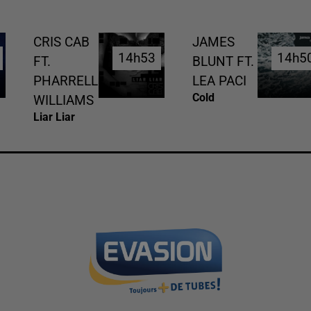
CRIS CAB
JAMES
14h53
14h53
14h5
14h5
FT.
BLUNT FT.
PHARRELL
LEA PACI
Cold
WILLIAMS
Liar Liar