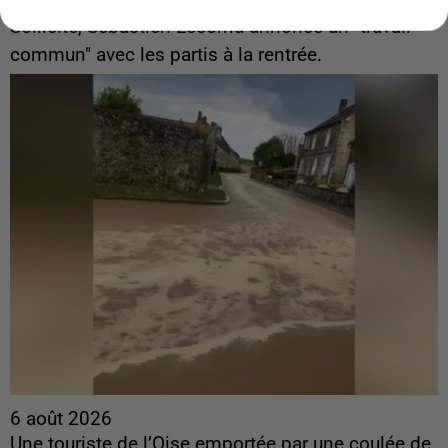
ingérences...
Sollicité, Sébastien Lecornu annonce un "travail
commun" avec les partis à la rentrée.
6 août 2026
Une touriste de l’Oise emportée par une coulée de