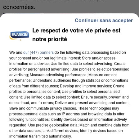
concernées.
Continuer sans accepter
Le respect de votre vie privée est
notre priorité
We and
our (447) partners
do the following data processing based on
your consent and/or our legitimate interest: Store and/or access
information on a device; Use limited data to select advertising; Create
profiles for personalised advertising; Use profiles to select personalised
advertising; Measure advertising performance; Measure content
performance; Understand audiences through statistics or combinations
of data from different sources; Develop and improve services; Create
profiles to personalise content; Use profiles to select personalised
content; Use limited data to select content; Ensure security, prevent and
detect fraud, and fix errors; Deliver and present advertising and content;
Save and communicate privacy choices. These technologies may
process personal data such as IP address and browsing data to offer
following functionalities: Identify devices based on information actively
7 août 2026
requested; Use precise geolocation data; Match and combine data from
Un second cadre de la DZ Mafia interpellé en
other data sources; Link different devices; Identify devices based on
Algérie
information transmitted automatically.