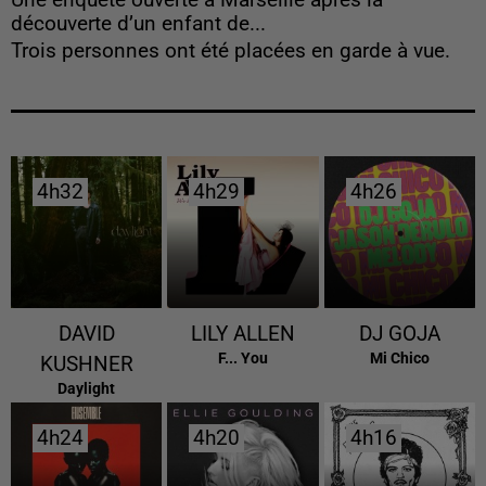
Une enquête ouverte à Marseille après la
découverte d’un enfant de...
Trois personnes ont été placées en garde à vue.
4h32
4h32
4h29
4h29
4h26
4h26
DAVID
LILY ALLEN
DJ GOJA
F... You
Mi Chico
KUSHNER
Daylight
4h24
4h24
4h20
4h20
4h16
4h16