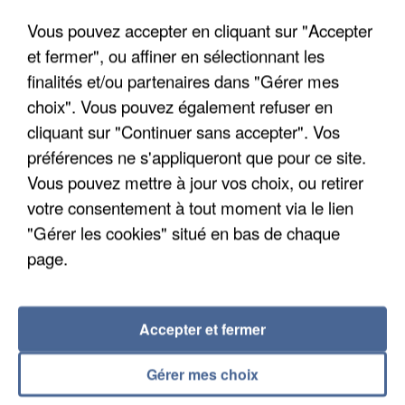
Un cofondateur du réseau avait été interpellé
Vous pouvez accepter en cliquant sur "Accepter
quelques jours plus tôt.
et fermer", ou affiner en sélectionnant les
finalités et/ou partenaires dans "Gérer mes
choix". Vous pouvez également refuser en
cliquant sur "Continuer sans accepter". Vos
préférences ne s'appliqueront que pour ce site.
Vous pouvez mettre à jour vos choix, ou retirer
votre consentement à tout moment via le lien
"Gérer les cookies" situé en bas de chaque
page.
Accepter et fermer
6 août 2026
Gérer mes choix
Gabriel Attal et Raphaël Glucksmann visés par des