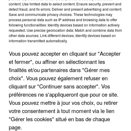
content; Use limited data to select content; Ensure security, prevent and
detect fraud, and fix errors; Deliver and present advertising and content;
Save and communicate privacy choices. These technologies may
process personal data such as IP address and browsing data to offer
following functionalities: Identify devices based on information actively
requested; Use precise geolocation data; Match and combine data from
other data sources; Link different devices; Identify devices based on
information transmitted automatically.
Vous pouvez accepter en cliquant sur "Accepter
5 août 2026
et fermer", ou affiner en sélectionnant les
Une enquête ouverte à Marseille après la
finalités et/ou partenaires dans "Gérer mes
découverte d’un enfant de...
choix". Vous pouvez également refuser en
Trois personnes ont été placées en garde à vue.
cliquant sur "Continuer sans accepter". Vos
préférences ne s'appliqueront que pour ce site.
Vous pouvez mettre à jour vos choix, ou retirer
votre consentement à tout moment via le lien
"Gérer les cookies" situé en bas de chaque
page.