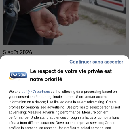
5 août 2026
L’un des fondateurs supposés de la DZ Mafia
Continuer sans accepter
interpellé en Algérie
Le respect de votre vie privée est
Il est soupçonné d'y avoir mené ses opérations en
notre priorité
France.
We and
our (447) partners
do the following data processing based on
your consent and/or our legitimate interest: Store and/or access
information on a device; Use limited data to select advertising; Create
profiles for personalised advertising; Use profiles to select personalised
advertising; Measure advertising performance; Measure content
performance; Understand audiences through statistics or combinations
of data from different sources; Develop and improve services; Create
profiles to personalise content; Use profiles to select personalised