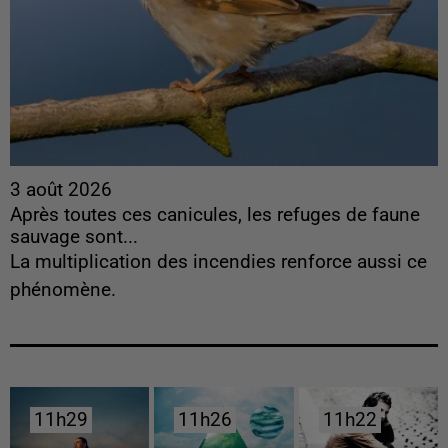
3 août 2026
Après toutes ces canicules, les refuges de faune
sauvage sont...
La multiplication des incendies renforce aussi ce
phénomène.
11h29
11h29
11h26
11h26
11h22
11h22