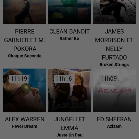
PIERRE
CLEAN BANDIT
JAMES
Rather Be
GARNIER ET M.
MORRISON ET
POKORA
NELLY
Chaque Seconde
FURTADO
Broken Strings
11h19
11h19
11h16
11h16
11h09
11h09
ALEX WARREN
JUNGELI ET
ED SHEERAN
Fever Dream
Azizam
EMMA
Juste Un Peu