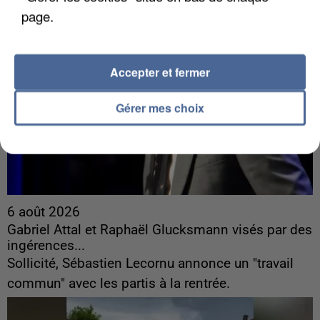
page.
Accepter et fermer
Gérer mes choix
6 août 2026
Gabriel Attal et Raphaël Glucksmann visés par des
ingérences...
Sollicité, Sébastien Lecornu annonce un "travail
commun" avec les partis à la rentrée.