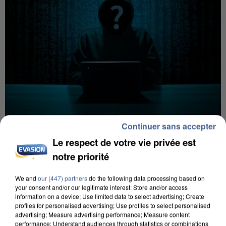
Continuer sans accepter
7 août 2026
Le respect de votre vie privée est
Les données de 300 000 clients dérobées à
notre priorité
Intermarché après une...
Les données bancaires ne seraient pas
We and
our (447) partners
do the following data processing based on
concernées.
your consent and/or our legitimate interest: Store and/or access
information on a device; Use limited data to select advertising; Create
profiles for personalised advertising; Use profiles to select personalised
advertising; Measure advertising performance; Measure content
performance; Understand audiences through statistics or combinations