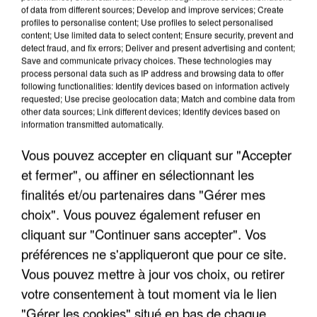
of data from different sources; Develop and improve services; Create
profiles to personalise content; Use profiles to select personalised
content; Use limited data to select content; Ensure security, prevent and
detect fraud, and fix errors; Deliver and present advertising and content;
Save and communicate privacy choices. These technologies may
process personal data such as IP address and browsing data to offer
following functionalities: Identify devices based on information actively
requested; Use precise geolocation data; Match and combine data from
other data sources; Link different devices; Identify devices based on
information transmitted automatically.
Vous pouvez accepter en cliquant sur "Accepter
et fermer", ou affiner en sélectionnant les
finalités et/ou partenaires dans "Gérer mes
7 août 2026
choix". Vous pouvez également refuser en
Un second cadre de la DZ Mafia interpellé en
cliquant sur "Continuer sans accepter". Vos
Algérie
Un cofondateur du réseau avait été interpellé
préférences ne s'appliqueront que pour ce site.
quelques jours plus tôt.
Vous pouvez mettre à jour vos choix, ou retirer
votre consentement à tout moment via le lien
"Gérer les cookies" situé en bas de chaque