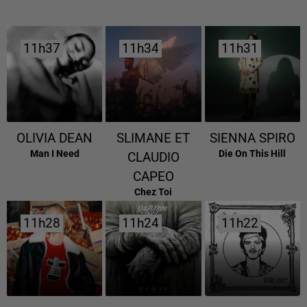
11h37
11h37
11h34
11h34
11h31
11h31
OLIVIA DEAN
SLIMANE ET
SIENNA SPIRO
Man I Need
Die On This Hill
CLAUDIO
CAPEO
Chez Toi
11h28
11h28
11h24
11h24
11h22
11h22