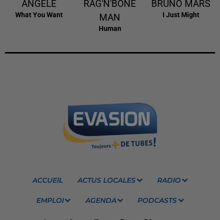
ANGELE
RAG'N'BONE
BRUNO MARS
What You Want
I Just Might
MAN
Human
ACCUEIL
ACTUS LOCALES
RADIO
EMPLOI
AGENDA
PODCASTS