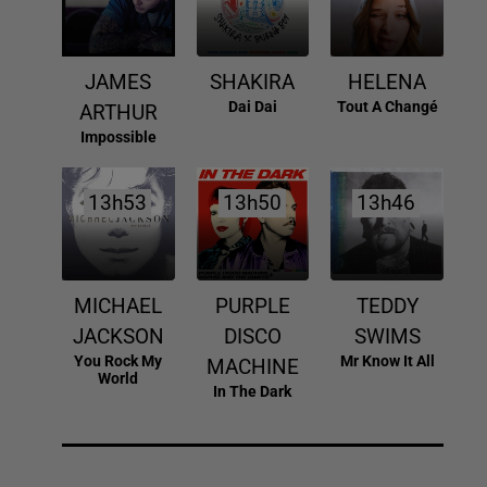
JAMES
SHAKIRA
HELENA
Dai Dai
Tout A Changé
ARTHUR
Impossible
13h53
13h53
13h50
13h50
13h46
13h46
MICHAEL
PURPLE
TEDDY
JACKSON
DISCO
SWIMS
You Rock My
Mr Know It All
MACHINE
World
In The Dark