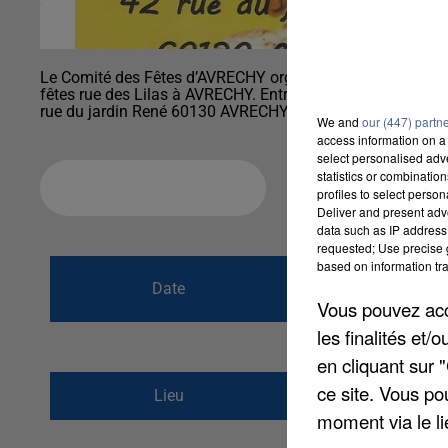
Le Comité des Fêtes d’AVRECHY organise un thé dansant 
fêtes rue des Lilas à AVRECHY. Entrée 12 €, pâtisseries et
We and
our (447) partn
access information on a 
select personalised ad
statistics or combinatio
Ajouter à votre calendrier
profiles to select person
Deliver and present adv
data such as IP address 
requested; Use precise g
based on information tra
du
15 octobre 20
Date
Vous pouvez acce
au
15 octobre 20
les finalités et
en cliquant sur 
rue des lilas
ce site. Vous po
Lieu
60130
Avrechy
moment via le li