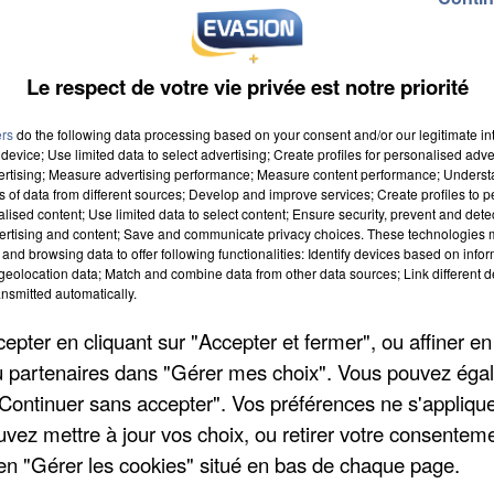
Le respect de votre vie privée est notre priorité
Animé par ARCHIPEL le dimanche 15 Octobre à 14h à la salle d
 boissons sur place. Réservation par courrier : DUFEU Bernard 42
ers
do the following data processing based on your consent and/or our legitimate int
device; Use limited data to select advertising; Create profiles for personalised adver
vertising; Measure advertising performance; Measure content performance; Unders
ns of data from different sources; Develop and improve services; Create profiles to 
alised content; Use limited data to select content; Ensure security, prevent and detect
ertising and content; Save and communicate privacy choices. These technologies
and browsing data to offer following functionalities: Identify devices based on infor
eolocation data; Match and combine data from other data sources; Link different de
nsmitted automatically.
23 à 14h00
pter en cliquant sur "Accepter et fermer", ou affiner en
23 à 20h00
/ou partenaires dans "Gérer mes choix". Vous pouvez éga
"Continuer sans accepter". Vos préférences ne s'appliqu
uvez mettre à jour vos choix, ou retirer votre consenteme
en "Gérer les cookies" situé en bas de chaque page.